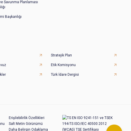
 ve Savunma Planlaması
lığı
imi Başkanlığı
Stratejik Plan
avuz
Etik Komisyonu
kler
Türk İdare Dergisi
Erişilebilirlik Özellikleri
unu
Salt Metin Görünümü
Daha Belirgin Odaklama