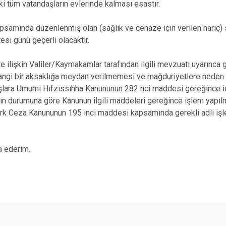
daki tüm vatandaşların evlerinde kalması esastır.
samında düzenlenmiş olan (sağlık ve cenaze için verilen hariç) s
esi günü geçerli olacaktır.
re ilişkin Valiler/Kaymakamlar tarafından ilgili mevzuatı uyarınca ge
angi bir aksaklığa meydan verilmemesi ve mağduriyetlere neden 
şlara Umumi Hıfzıssıhha Kanununun 282 nci maddesi gereğince id
ğın durumuna göre Kanunun ilgili maddeleri gereğince işlem yapıl
Türk Ceza Kanununun 195 inci maddesi kapsamında gerekli adli işl
a ederim.