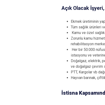
Açık Olacak İşyeri
Ekmek üretiminin yapı
Tüm sağlık ürünleri v
Kamu ve özel sağlık 
Zorunlu kamu hizmetle
rehabilitasyon merkez
Her bir 50.000 nüfusa
istasyonu ve veteriner
Doğalgaz, elektrik, p
ve doğalgaz çevrim sa
PTT, Kargolar vb dağıt
Hayvan barınak, çiftl
İstisna Kapsamınd