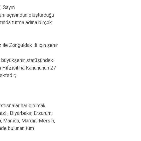
, Sayın
eni açısından oluşturduğu
tında tutma adına birçok
ile Zonguldak ili için şehir
a; büyükşehir statüsündeki
mi Hıfzısıhha Kanununun 27
mektedir;
istisnalar hariç olmak
zli, Diyarbakır, Erzurum,
a, Manisa, Mardin, Mersin,
çinde bulunan tüm