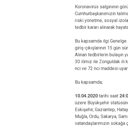
Koronavirüs salgınının görü
Cumhurbaşkanımızın talimat
riski yönetme, sosyal izol
tedbir kararı alınarak hayata
Bu kapsamda ilgi Genelge il
giriş-çıkışlarının 15 gün sü
Alınan tedbirlerin bulaşın 
30 ilimiz ile Zonguldak il
nci ve 72 nci maddesi uyarı
Bu kapsamda;
10.04.2020
tarihi saat
24:
üzere Büyükşehir statüsünde
Eskişehir, Gaziantep, Hatay
Muğla, Ordu, Sakarya, Samsu
vatandaşlarımızın sokağa ç