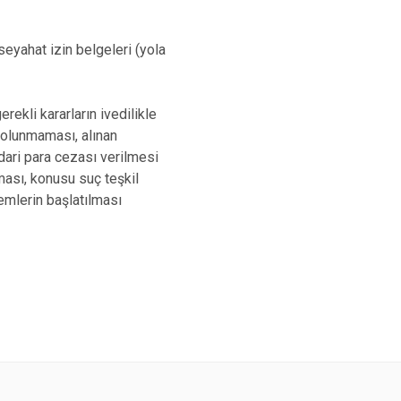
eyahat izin belgeleri (yola
rekli kararların ivedilikle
olunmaması, alınan
ari para cezası verilmesi
ması, konusu suç teşkil
emlerin başlatılması