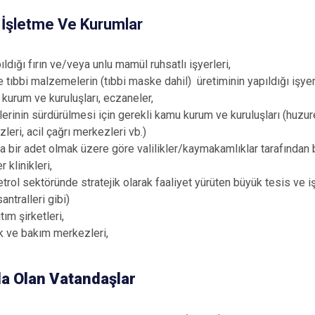
, İşletme Ve Kurumlar
ldığı fırın ve/veya unlu mamül ruhsatlı işyerleri,
e tıbbi malzemelerin (tıbbi maske dahil) üretiminin yapıldığı işyerl
kurum ve kuruluşları, eczaneler,
rinin sürdürülmesi için gerekli kamu kurum ve kuruluşları (huzure
leri, acil çağrı merkezleri vb.)
 bir adet olmak üzere göre valilikler/kaymakamlıklar tarafından 
 klinikleri,
etrol sektöründe stratejik olarak faaliyet yürüten büyük tesis ve i
ntralleri gibi)
ım şirketleri,
ik ve bakım merkezleri,
a Olan Vatandaşlar