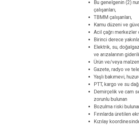
Bu genelgenin (2) num
çalışanları,
TBMM çalışanları,
Kamu düzeni ve güven
Acil çağrı merkezler ç
Birinci derece yakınl
Elektrik, su, doğalg
ve arızalarının gideri
Ürün ve/veya malzemel
Gazete, radyo ve tele
Yaşlı bakımevi, huzur
PTT, kargo ve su dağıt
Demirçelik ve cam sek
zorunlu bulunan
Bozulma riski bulunan
Fırınlarda üretilen ek
Kızılay koordinesinde