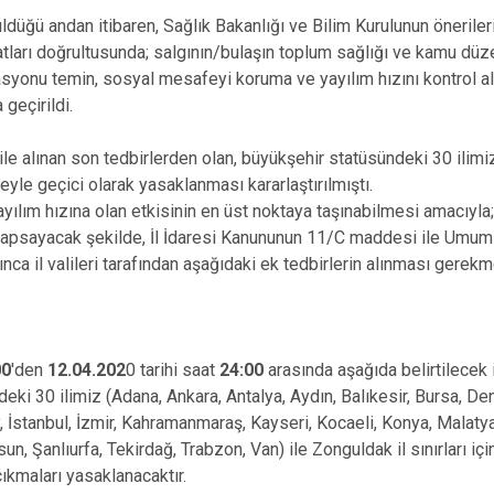
ldüğü andan itibaren, Sağlık Bakanlığı ve Bilim Kurulunun önerileri
ları doğrultusunda; salgının/bulaşın toplum sağlığı ve kamu düz
asyonu temin, sosyal mesafeyi koruma ve yayılım hızını kontrol al
 geçirildi.
e alınan son tedbirlerden olan, büyükşehir statüsündeki 30 ilimiz 
reyle geçici olarak yasaklanması kararlaştırılmıştı.
yayılım hızına olan etkisinin en üst noktaya taşınabilmesi amacıyl
i kapsayacak şekilde, İl İdaresi Kanununun 11/C maddesi ile Umu
nca il valileri tarafından aşağıdaki ek tedbirlerin alınması gerek
00
'den
12.04.202
0 tarihi saat
24:00
arasında aşağıda belirtilecek 
ki 30 ilimiz (Adana, Ankara, Antalya, Aydın, Balıkesir, Bursa, Deni
, İstanbul, İzmir, Kahramanmaraş, Kayseri, Kocaeli, Konya, Malaty
n, Şanlıurfa, Tekirdağ, Trabzon, Van) ile Zonguldak il sınırları i
ıkmaları yasaklanacaktır.