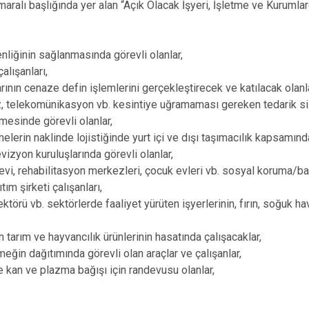
aralı başlığında yer alan “Açık Olacak İşyeri, İşletme ve Kurumlar
liğinin sağlanmasında görevli olanlar,
alışanları,
arının cenaze defin işlemlerini gerçekleştirecek ve katılacak olanla
az, telekomünikasyon vb. kesintiye uğramaması gereken tedarik s
lmesinde görevli olanlar,
erin naklinde lojistiğinde yurt içi ve dışı taşımacılık kapsamında
vizyon kuruluşlarında görevli olanlar,
evi, rehabilitasyon merkezleri, çocuk evleri vb. sosyal koruma/ba
ım şirketi çalışanları,
törü vb. sektörlerde faaliyet yürüten işyerlerinin, fırın, soğuk ha
 tarım ve hayvancılık ürünlerinin hasatında çalışacaklar,
meğin dağıtımında görevli olan araçlar ve çalışanlar,
 kan ve plazma bağışı için randevusu olanlar,