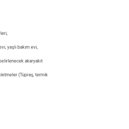
eri,
vi, yaşlı bakım evi,
belirlenecek akaryakıt
şletmeler (Tüpraş, termik