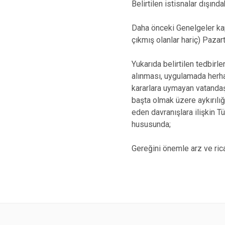
Belirtilen istisnalar dışın
Daha önceki Genelgeler kap
çıkmış olanlar hariç) Pazart
Yukarıda belirtilen tedbirle
alınması, uygulamada herh
kararlara uymayan vatanda
başta olmak üzere aykırılı
eden davranışlara ilişkin 
hususunda;
Gereğini önemle arz ve ric