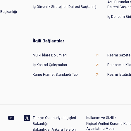
Acil Durumlar
İç Güvenlik Stratejileri Dairesi Başkanlığı
Dairesi Başkan
 Başkanlığı
İç Denetim Bir
İlgili Bağlantılar
Mülki İdare Bölümleri
Resmi Gazete
İç Kontrol Çalışmaları
Personel e-Kıl
Kamu Hizmet Standardı Tab.
Resmi İstatisti
Türkiye Cumhuriyeti İçişleri
Kullanım ve Gizlilik
Bakanlığı
Kişisel Verileri Koruma Kan
Aydınlatma Metni
Bakanlıklar Ankara Telefon: