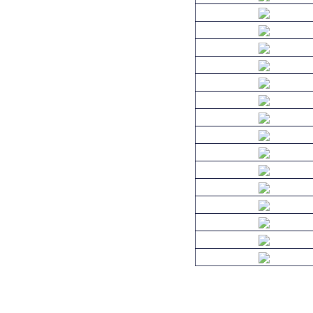
Çanakkale
Diyarbakır
Erzurum
Gümüşhane
Mersin
Kastamonu
Kocaeli
Manisa
Muş
Rize
Sinop
Trabzon
Van
Bayburt
Şırnak
Yalova
Düzce