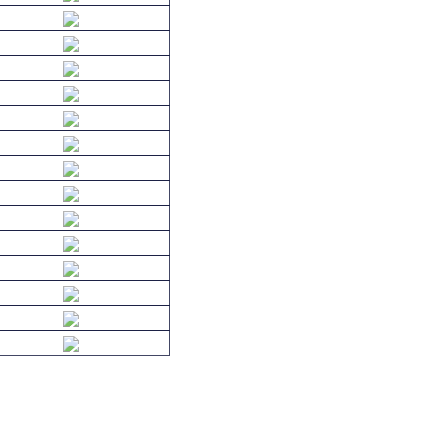
Denizli
Erzincan
Giresun
Isparta
Kars
Kırşehir
Malatya
Muğla
Ordu
Siirt
Tokat
Uşak
Aksaray
Batman
Iğdır
Osmaniye