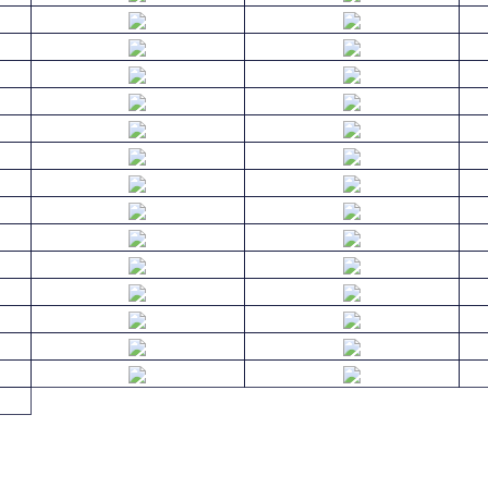
Çankırı
Çorum
Edirne
Elazığ
Eskişehir
Gaziantep
Hakkari
Hatay
İstanbul
İzmir
Kayseri
Kırklareli
Konya
Kütahya
Kahramanmaraş
Mardin
Nevşehir
Niğde
Sakarya
Samsun
Sivas
Tekirdağ
Tunceli
Şanlıurfa
Yozgat
Zonguldak
Karaman
Kırıkkale
Bartın
Ardahan
Karabük
Kilis