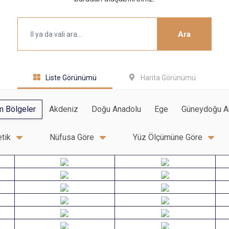
Ara
Liste Görünümü
Harita Görünümü
m Bölgeler
Akdeniz
Doğu Anadolu
Ege
Güneydoğu A
tik
Nüfusa Göre
Yüz Ölçümüne Göre
Adıyaman
Afyonkarahisar
Ankara
Antalya
Balıkesir
Bilecik
Bolu
Burdur