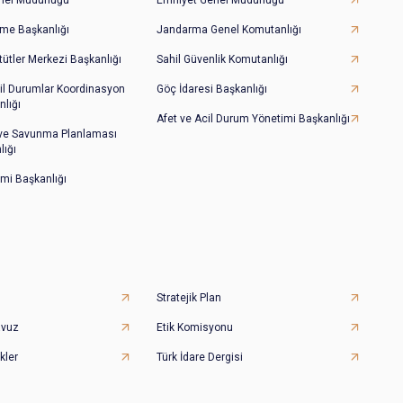
irme Başkanlığı
Jandarma Genel Komutanlığı
tütler Merkezi Başkanlığı
Sahil Güvenlik Komutanlığı
il Durumlar Koordinasyon
Göç İdaresi Başkanlığı
lığı
Afet ve Acil Durum Yönetimi Başkanlığı
 ve Savunma Planlaması
lığı
imi Başkanlığı
Stratejik Plan
avuz
Etik Komisyonu
kler
Türk İdare Dergisi