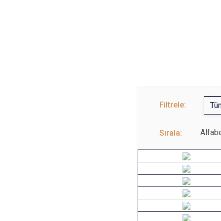
Filtrele:
Tü
Alfabe
Sırala:
Adana
Amasya
Aydın
Bitlis