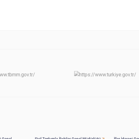
i Genel
Sivil Toplumla İlişkiler Genel Müdürlüğü
İller İdaresi 