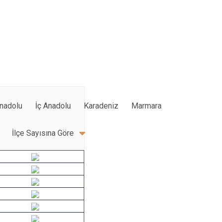
nadolu
İç Anadolu
Karadeniz
Marmara
İlçe Sayısına Göre
Ağrı
Artvin
Bingöl
Bursa