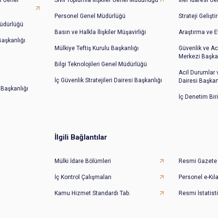
Personel Genel Müdürlüğü
Strateji Gelişt
üdürlüğü
Basın ve Halkla İlişkiler Müşavirliği
Araştırma ve E
 Başkanlığı
Mülkiye Teftiş Kurulu Başkanlığı
Güvenlik ve Ac
Merkezi Başkan
Bilgi Teknolojileri Genel Müdürlüğü
Acil Durumlar
İç Güvenlik Stratejileri Dairesi Başkanlığı
Dairesi Başkan
 Başkanlığı
İç Denetim Bir
İlgili Bağlantılar
Mülki İdare Bölümleri
Resmi Gazete
İç Kontrol Çalışmaları
Personel e-Kıl
Kamu Hizmet Standardı Tab.
Resmi İstatisti