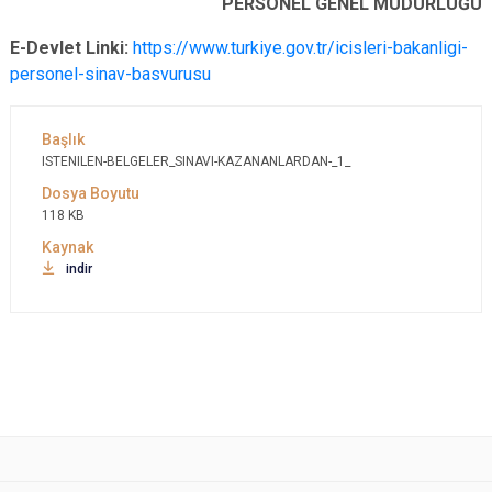
PERSONEL GENEL MÜDÜRLÜĞÜ
E-Devlet Linki:
https://www.turkiye.gov.tr/icisleri-bakanligi-
personel-sinav-basvurusu
ISTENILEN-BELGELER_SINAVI-KAZANANLARDAN-_1_
118 KB
indir