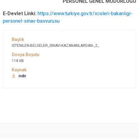
PERSONEL GENEL MÜDÜRLÜĞÜ
E-Devlet Linki:
https://www.turkiye.gov.tr/icisleri-bakanligi-
personel-sinav-basvurusu
ISTENILEN-BELGELER_SINAVI-KAZANANLARDAN-_2_
118 KB
indir