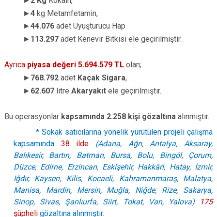
►
2 Kg
Kokain,
►
4
kg Metamfetamin,
►
44.076
adet Uyuşturucu Hap
►
113.297
adet Kenevir Bitkisi ele geçirilmiştir.
Ayrıca
piyasa değeri 5.694.579 TL
olan;
►
768.792
adet
Kaçak Sigara
,
►
62.607
litre
Akaryakıt
ele geçirilmiştir.
Bu operasyonlar
kapsamında 2.258 kişi gözaltına
alınmıştır.
* Sokak satıcılarına yönelik yürütülen projeli çalışma
kapsamında
38 ilde
(Adana, Ağrı, Antalya, Aksaray,
Balıkesir, Bartın, Batman, Bursa, Bolu, Bingöl, Çorum,
Düzce, Edirne, Erzincan, Eskişehir, Hakkâri, Hatay, İzmir,
Iğdır, Kayseri, Kilis, Kocaeli, Kahramanmaraş, Malatya,
Manisa, Mardin, Mersin, Muğla, Niğde, Rize, Sakarya,
Sinop, Sivas, Şanlıurfa, Siirt, Tokat, Van, Yalova)
175
şüpheli
gözaltına alınmıştır.