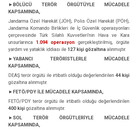
►
BÖLÜCÜ TERÖR ÖRGÜTÜYLE MÜCADELE
KAPSAMINDA,
Jandarma Özel Harekât (JÖH), Polis Özel Harekât (PÖH),
Jandarma Komando Birlikleri ile İç Güvenlik operasyonları
çerçevesinde Türk Silahlı Kuvvetleri’nin Hava ve Kara
unsurlarınca
1.094 operasyon
gerçekleştirilmiş, örgüte
yardım ve yataklık iddiası ile
127 kişi gözaltına
alınmıştır.
►
YABANCI TERÖRİSTLERLE MÜCADELE
KAPSAMINDA,
DEAŞ terör örgütü ile irtibatlı olduğu değerlendirilen
44 kişi
gözaltına alınmıştır.
►
FETÖ/PDY İLE MÜCADELE KAPSAMINDA,
FETÖ/PDY terör örgütü ile irtibatlı olduğu değerlendirilen
400 kişi
gözaltına alınmıştır.
►
SOL TERÖR ÖRGÜTLERİYLE MÜCADELE
KAPSAMINDA,