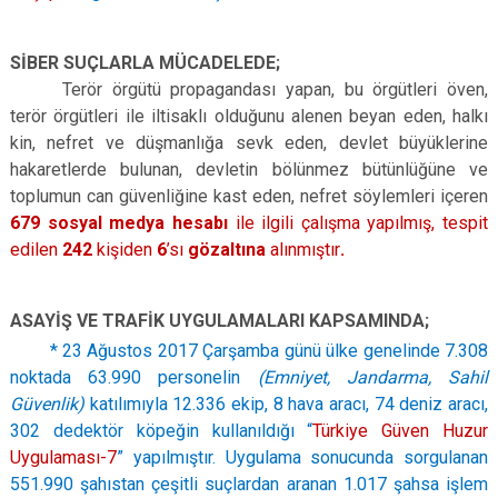
SİBER SUÇLARLA MÜCADELEDE;
Terör örgütü propagandası yapan, bu örgütleri öven,
terör örgütleri ile iltisaklı olduğunu alenen beyan eden, halkı
kin, nefret ve düşmanlığa sevk eden, devlet büyüklerine
hakaretlerde bulunan, devletin bölünmez bütünlüğüne ve
toplumun can güvenliğine kast eden, nefret söylemleri içeren
679 sosyal medya hesabı
ile ilgili çalışma yapılmış, tespit
edilen
242
kişiden
6
’sı
gözaltına
alınmıştır
.
ASAYİŞ VE TRAFİK UYGULAMALARI KAPSAMINDA;
* 23 Ağustos 2017 Çarşamba günü ülke genelinde 7.308
noktada 63.990 personelin
(Emniyet, Jandarma, Sahil
Güvenlik)
katılımıyla 12.336 ekip, 8 hava aracı, 74 deniz aracı,
302 dedektör köpeğin kullanıldığı “
Türkiye Güven Huzur
Uygulaması-7
” yapılmıştır. Uygulama sonucunda sorgulanan
551.990 şahıstan çeşitli suçlardan aranan 1.017 şahsa işlem