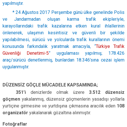
yapılmıştır.
* 24 Ağustos 2017 Perşembe günü ülke genelinde Polis
ve Jandarmadan oluşan karma trafik ekipleriyle,
karayollarındaki trafik kazalarına etken kural ihlallerinin
önlenerek, ulaşımın kesintisiz ve güvenli bir şekilde
yapılabilmesi, sürücü ve yolcularda trafik kurallarının önemi
konusunda farkındalık yaratmak amacıyla, “
Türkiye Trafik
Güvenliği Denetimi-5
” uygulaması yapılmış; 178.426
araç/sürücü denetlenmiş, bunlardan 18.346’sına cezai işlem
uygulanmıştır.
DÜZENSİZ GÖÇLE MÜCADELE KAPSAMINDA;
351’i
denizlerde olmak üzere
3.512
düzensiz
göçmen
yakalanmış, düzensiz göçmenlerin yasadışı yollarla
yurtiçine girmesine ve yurtdışına çıkmasına aracılık eden
108
organizatör
yakalanarak gözaltına alınmıştır.
Fotoğraflar