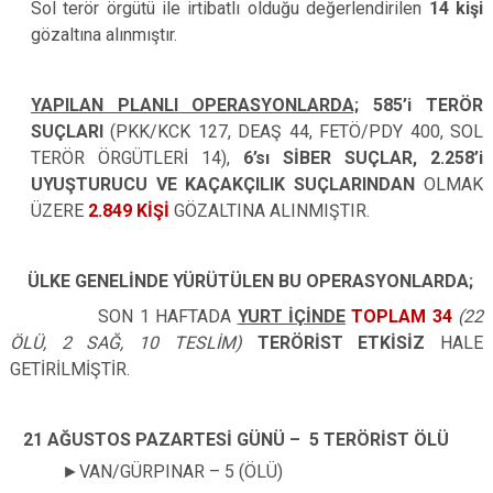
Sol terör örgütü ile irtibatlı olduğu değerlendirilen
14 kişi
gözaltına alınmıştır.
YAPILAN PLANLI OPERASYONLARDA;
585’i TERÖR
SUÇLARI
(PKK/KCK 127, DEAŞ 44, FETÖ/PDY 400, SOL
TERÖR ÖRGÜTLERİ 14),
6’sı SİBER SUÇLAR, 2.258’i
UYUŞTURUCU VE KAÇAKÇILIK SUÇLARINDAN
OLMAK
ÜZERE
2.849 KİŞİ
GÖZALTINA ALINMIŞTIR.
ÜLKE GENELİNDE YÜRÜTÜLEN BU OPERASYONLARDA;
SON 1 HAFTADA
YURT İÇİNDE
TOPLAM 34
(22
ÖLÜ, 2 SAĞ, 10 TESLİM)
TERÖRİST ETKİSİZ
HALE
GETİRİLMİŞTİR.
21 AĞUSTOS PAZARTESİ GÜNÜ – 5 TERÖRİST ÖLÜ
►
VAN/GÜRPINAR – 5 (ÖLÜ)