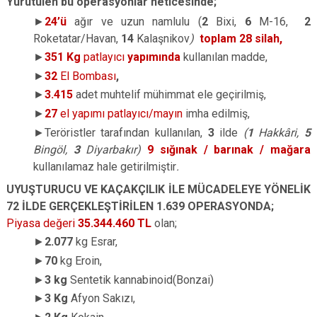
Yürütülen bu operasyonlar neticesinde;
►
24’ü
ağır ve uzun namlulu (
2
Bixi,
6
M-16,
2
Roketatar/Havan,
14
Kalaşnikov
)
toplam 28
silah,
►
351 Kg
patlayıcı
yapımında
kullanılan madde,
►
32
El Bombası
,
►
3.415
adet muhtelif mühimmat ele geçirilmiş,
►
27
el yapımı patlayıcı/mayın
imha edilmiş,
►
Teröristler tarafından kullanılan,
3
ilde
(
1
Hakkâri,
5
Bingöl,
3
Diyarbakır)
9 sığınak / barınak / mağara
kullanılamaz hale getirilmiştir
.
UYUŞTURUCU VE KAÇAKÇILIK İLE MÜCADELEYE YÖNELİK
72 İLDE GERÇEKLEŞTİRİLEN 1.639 OPERASYONDA;
Piyasa değeri
35.344.460 TL
olan;
►
2.077
kg Esrar,
►
70
kg Eroin,
►
3 kg
Sentetik kannabinoid(Bonzai)
►
3 Kg
Afyon Sakızı,