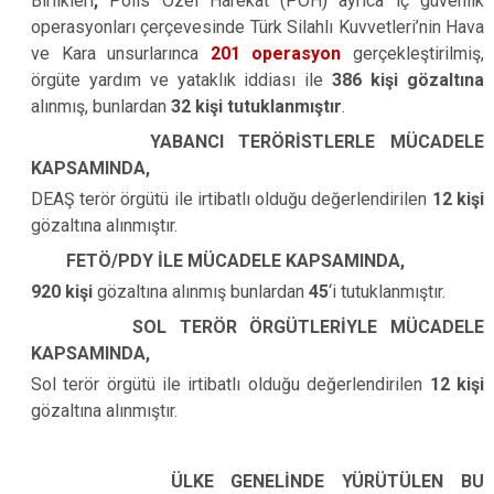
Birlikleri
,
Polis Özel Harekât (PÖH) ayrıca iç güvenlik
operasyonları çerçevesinde Türk Silahlı Kuvvetleri’nin Hava
ve Kara unsurlarınca
201 operasyon
gerçekleştirilmiş,
örgüte yardım ve yataklık iddiası ile
386 kişi gözaltına
alınmış, bunlardan
32 kişi tutuklanmıştır
.
YABANCI TERÖRİSTLERLE MÜCADELE
KAPSAMINDA,
DEAŞ terör örgütü ile irtibatlı olduğu değerlendirilen
12 kişi
gözaltına alınmıştır.
FETÖ/PDY İLE MÜCADELE KAPSAMINDA,
920 kişi
gözaltına alınmış bunlardan
45
‘i tutuklanmıştır.
SOL TERÖR ÖRGÜTLERİYLE MÜCADELE
KAPSAMINDA,
Sol terör örgütü ile irtibatlı olduğu değerlendirilen
12 kişi
gözaltına alınmıştır.
ÜLKE GENELİNDE YÜRÜTÜLEN BU