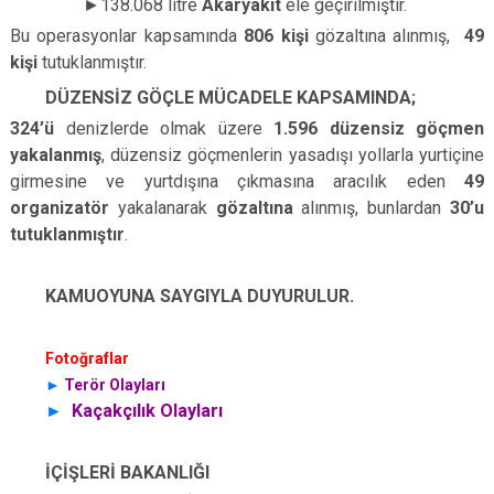
►
138.068 litre
Akaryakıt
ele geçirilmiştir.
Bu operasyonlar kapsamında
806 kişi
gözaltına alınmış,
49
kişi
tutuklanmıştır.
DÜZENSİZ GÖÇLE MÜCADELE KAPSAMINDA;
324’ü
denizlerde olmak üzere
1.596 düzensiz göçmen
yakalanmış
, düzensiz göçmenlerin yasadışı yollarla yurtiçine
girmesine ve yurtdışına çıkmasına aracılık eden
49
organizatör
yakalanarak
gözaltına
alınmış, bunlardan
30’u
tutuklanmıştır
.
KAMUOYUNA SAYGIYLA DUYURULUR.
Fotoğraflar
►
Terör Olayları
►
Kaçakçılık Olayları
İÇİŞLERİ BAKANLIĞI