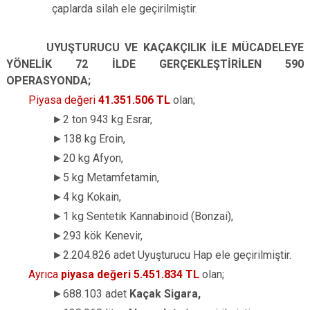
çaplarda silah ele geçirilmiştir.
UYUŞTURUCU VE KAÇAKÇILIK İLE MÜCADELEYE
YÖNELİK 72 İLDE GERÇEKLEŞTİRİLEN 590
OPERASYONDA;
Piyasa değeri
41.351.506
TL
olan;
►
2 ton 943 kg Esrar,
►
138 kg Eroin,
►
20 kg Afyon,
►
5 kg Metamfetamin,
►
4 kg Kokain,
►
1 kg Sentetik Kannabinoid (Bonzai),
►
293 kök Kenevir,
►
2.204.826 adet Uyuşturucu Hap ele geçirilmiştir.
Ayrıca
piyasa değeri 5.451.834 TL
olan;
►
688.103 adet
Kaçak Sigara,