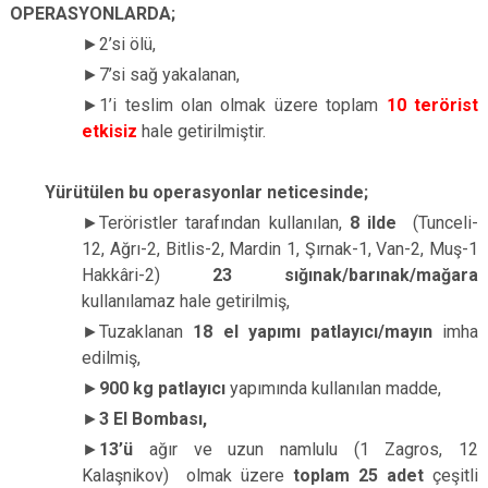
OPERASYONLARDA;
►
2’si ölü,
►
7’si sağ yakalanan,
►
1’i teslim olan
olmak üzere toplam
10 terörist
etkisiz
hale getirilmiştir.
Yürütülen bu operasyonlar neticesinde;
►
Teröristler tarafından kullanılan,
8 ilde
(Tunceli-
12, Ağrı-2, Bitlis-2, Mardin 1, Şırnak-1, Van-2, Muş-1
Hakkâri-2)
23
sığınak/barınak/mağara
kullanılamaz hale getirilmiş,
►
Tuzaklanan
18 el yapımı patlayıcı/mayın
imha
edilmiş,
►
900 kg patlayıcı
yapımında kullanılan madde,
►
3 El Bombası,
►
13’ü
ağır ve uzun namlulu (1 Zagros, 12
Kalaşnikov) olmak üzere
toplam 25 adet
çeşitli