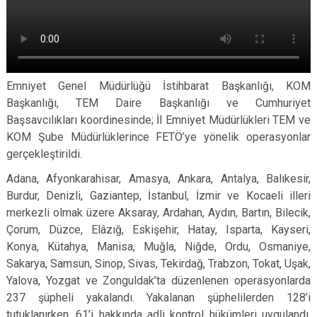
Emniyet Genel Müdürlüğü İstihbarat Başkanlığı, KOM
Başkanlığı, TEM Daire Başkanlığı ve Cumhuriyet
Başsavcılıkları koordinesinde; İl Emniyet Müdürlükleri TEM ve
KOM Şube Müdürlüklerince FETÖ’ye yönelik operasyonlar
gerçekleştirildi.
Adana, Afyonkarahisar, Amasya, Ankara, Antalya, Balıkesir,
Burdur, Denizli, Gaziantep, İstanbul, İzmir ve Kocaeli illeri
merkezli olmak üzere Aksaray, Ardahan, Aydın, Bartın, Bilecik,
Çorum, Düzce, Elâzığ, Eskişehir, Hatay, Isparta, Kayseri,
Konya, Kütahya, Manisa, Muğla, Niğde, Ordu, Osmaniye,
Sakarya, Samsun, Sinop, Sivas, Tekirdağ, Trabzon, Tokat, Uşak,
Yalova, Yozgat ve Zonguldak’ta düzenlenen operasyonlarda
237 şüpheli yakalandı. Yakalanan şüphelilerden 128’i
tutuklanırken, 61’i hakkında adli kontrol hükümleri uygulandı.