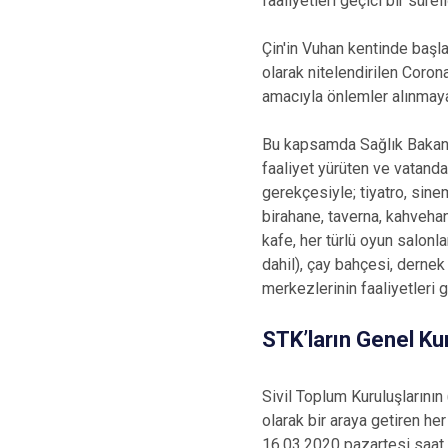
faaliyetleri geçici bir süre
Çin'in Vuhan kentinde baş
olarak nitelendirilen Coro
amacıyla önlemler alınmay
Bu kapsamda Sağlık Bakanlı
faaliyet yürüten ve vatanda
gerekçesiyle; tiyatro, sine
birahane, taverna, kahvehane
kafe, her türlü oyun salonla
dahil), çay bahçesi, derne
merkezlerinin faaliyetleri 
STK’ların Genel Kur
Sivil Toplum Kuruluşlarının 
olarak bir araya getiren her 
16.03.2020 pazartesi saat 2