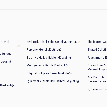
i Genel
Sivil Toplumla İlişkiler Genel Müdürlüğü
İller İdaresi 
Personel Genel Müdürlüğü
Strateji Gelişt
üdürlüğü
Basın ve Halkla İlişkiler Müşavirliği
Araştırma ve E
 Başkanlığı
Mülkiye Teftiş Kurulu Başkanlığı
Güvenlik ve Ac
Merkezi Başkan
Bilgi Teknolojileri Genel Müdürlüğü
Acil Durumlar
İç Güvenlik Stratejileri Dairesi Başkanlığı
Dairesi Başkan
 Başkanlığı
İç Denetim Bir