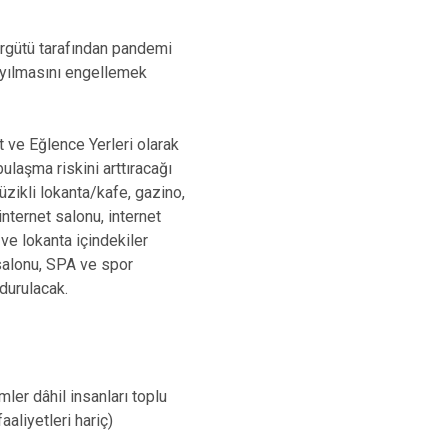
rgütü tarafından pandemi
yayılmasını engellemek
 ve Eğlence Yerleri olarak
ulaşma riskini arttıracağı
üzikli lokanta/kafe, gazino,
internet salonu, internet
 ve lokanta içindekiler
 salonu, SPA ve spor
urdurulacak.
mler dâhil insanları toplu
aaliyetleri hariç)