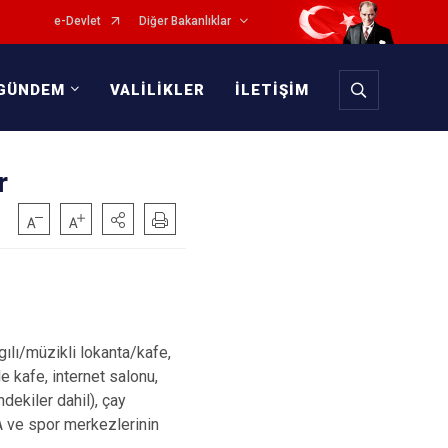
e-Devlet
Diğer Bakanlıklar
GÜNDEM
VALİLİKLER
İLETİŞİM
r
gılı/müzikli lokanta/kafe,
e kafe, internet salonu,
ndekiler dahil), çay
A ve spor merkezlerinin