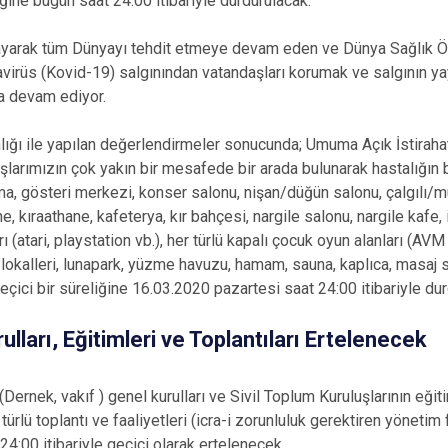
liğine bugün saat 24:00 itibariyle durdurulacak.
layarak tüm Dünyayı tehdit etmeye devam eden ve Dünya Sağlık Ö
navirüs (Kovid-19) salgınından vatandaşları korumak ve salgının 
a devam ediyor.
ğı ile yapılan değerlendirmeler sonucunda; Umuma Açık İstirahat
şlarımızın çok yakın bir mesafede bir arada bulunarak hastalığın b
ma, gösteri merkezi, konser salonu, nişan/düğün salonu, çalgılı/m
, kıraathane, kafeterya, kır bahçesi, nargile salonu, nargile kafe, 
rı (atari, playstation vb.), her türlü kapalı çocuk oyun alanları (AVM
k lokalleri, lunapark, yüzme havuzu, hamam, sauna, kaplıca, masaj
geçici bir süreliğine 16.03.2020 pazartesi saat 24:00 itibariyle d
ulları, Eğitimleri ve Toplantıları Ertelenecek
(Dernek, vakıf ) genel kurulları ve Sivil Toplum Kuruluşlarının eğiti
türlü toplantı ve faaliyetleri (icra-i zorunluluk gerektiren yönetim f
4:00 itibariyle geçici olarak ertelenecek.