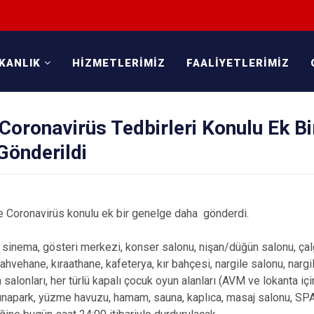
KANLIK
HİZMETLERİMİZ
FAALİYETLERİMİZ
e Coronavirüs Tedbirleri Konulu Ek Bi
Gönderildi
ine Coronavirüs konulu ek bir genelge daha gönderdi.
o, sinema, gösteri merkezi, konser salonu, nişan/düğün salonu, çal
ahvehane, kıraathane, kafeterya, kır bahçesi, nargile salonu, nargil
n salonları, her türlü kapalı çocuk oyun alanları (AVM ve lokanta içi
 lunapark, yüzme havuzu, hamam, sauna, kaplıca, masaj salonu, SP