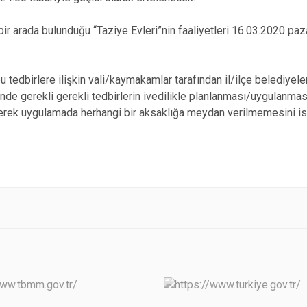
bir arada bulunduğu “Taziye Evleri”nin faaliyetleri 16.03.2020 paza
edbirlere ilişkin vali/kaymakamlar tarafından il/ilçe belediyeleri i
de gerekli gerekli tedbirlerin ivedilikle planlanması/uygulanması
lerek uygulamada herhangi bir aksaklığa meydan verilmemesini is