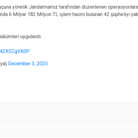
 suçuna yönelik Jandarmamız tarafından düzenlenen operasyonları
ında 6 Milyar 182 Milyon TL işlem hacmi bulunan 42 şüpheliyi yaka
 hükümleri uygulandı.
om/42XSZgVX0P
aya)
December 3, 2025