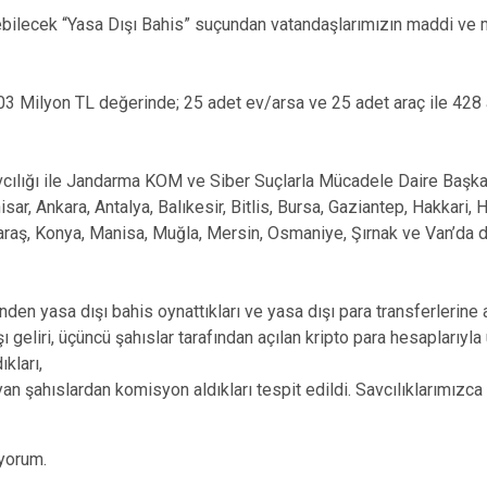
lenebilecek “Yasa Dışı Bahis” suçundan vatandaşlarımızın maddi ve
 203 Milyon TL değerinde; 25 adet ev/arsa ve 25 adet araç ile 428 
ılığı ile Jandarma KOM ve Siber Suçlarla Mücadele Daire Başkan
r, Ankara, Antalya, Balıkesir, Bitlis, Bursa, Gaziantep, Hakkari, Ha
araş, Konya, Manisa, Muğla, Mersin, Osmaniye, Şırnak ve Van’da
inden yasa dışı bahis oynattıkları ve yasa dışı para transferlerine ar
şı geliri, üçüncü şahıslar tarafından açılan kripto para hesaplarıyl
kları,
an şahıslardan komisyon aldıkları tespit edildi. Savcılıklarımızc
iyorum.