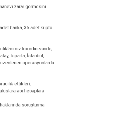
 manevi zarar görmesini
adet banka, 35 adet kripto
lıklarımız koordinesinde;
tay, Isparta, İstanbul,
 düzenlenen operasyonlarda
acılık ettikleri,
a uluslararası hesaplara
a haklarında soruşturma