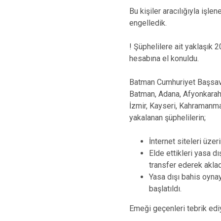
Bu kişiler aracılığıyla iş
engelledik.
! Şüphelilere ait yaklaşık
hesabına el konuldu.
Batman Cumhuriyet Başsavc
Batman, Adana, Afyonkarahisa
İzmir, Kayseri, Kahramanm
yakalanan şüphelilerin;
İnternet siteleri üzer
Elde ettikleri yasa dı
transfer ederek akladı
Yasa dışı bahis oynay
başlatıldı.
Emeği geçenleri tebrik ed