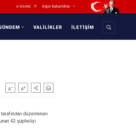
e-Devlet
Diğer Bakanlıklar
GÜNDEM
VALİLİKLER
İLETİŞİM
z tarafından düzenlenen
unan 42 şüpheliyi