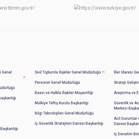
i Genel
Sivil Toplumla İlişkiler Genel Müdürlüğü
İller İdaresi 
Personel Genel Müdürlüğü
Strateji Gelişt
üdürlüğü
Basın ve Halkla İlişkiler Müşavirliği
Araştırma ve E
 Başkanlığı
Mülkiye Teftiş Kurulu Başkanlığı
Güvenlik ve Ac
Merkezi Başkan
Bilgi Teknolojileri Genel Müdürlüğü
Acil Durumlar
İç Güvenlik Stratejileri Dairesi Başkanlığı
Dairesi Başkan
 Başkanlığı
İç Denetim Bir