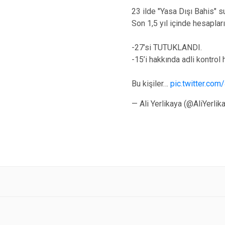
23 ilde "Yasa Dışı Bahis"
Son 1,5 yıl içinde hesaplar
-27’si TUTUKLANDI.
-15’i hakkında adli kontrol
Bu kişiler…
pic.twitter.c
— Ali Yerlikaya (@AliYerlik