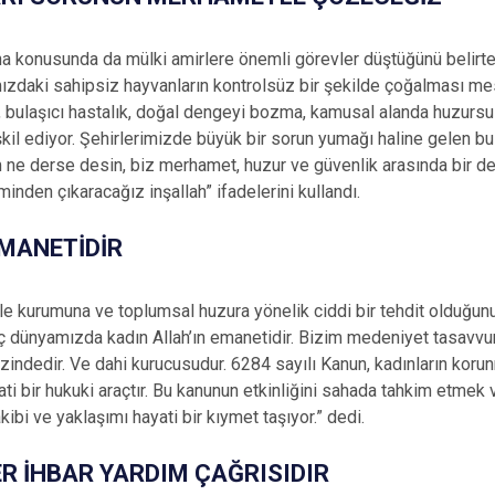
a konusunda da mülki amirlere önemli görevler düştüğünü belirte
mızdaki sahipsiz hayvanların kontrolsüz bir şekilde çoğalması me
ı, bulaşıcı hastalık, doğal dengeyi bozma, kamusal alanda huzursu
şkil ediyor. Şehirlerimizde büyük bir sorun yumağı haline gelen
Kim ne derse desin, biz merhamet, huzur ve güvenlik arasında bir 
nden çıkaracağız inşallah” ifadelerini kullandı.
EMANETİDİR
ile kurumuna ve toplumsal huzura yönelik ciddi bir tehdit olduğun
anç dünyamızda kadın Allah’ın emanetidir. Bizim medeniyet tasavvu
indedir. Ve dahi kurucusudur. 6284 sayılı Kanun, kadınların koru
i bir hukuki araçtır. Bu kanunun etkinliğini sahada tahkim etmek
kibi ve yaklaşımı hayati bir kıymet taşıyor.” dedi.
ER İHBAR YARDIM ÇAĞRISIDIR