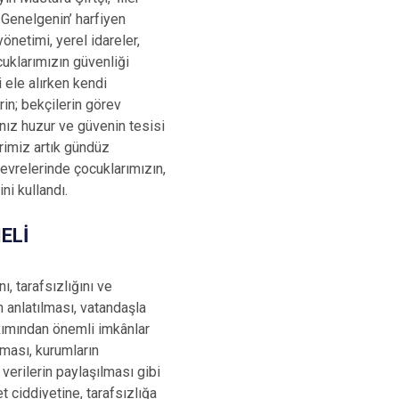
 Genelgenin’ harfiyen
önetimi, yerel idareler,
uklarımızın güvenliği
ele alırken kendi
in; bekçilerin görev
nız huzur ve güvenin tesisi
rimiz artık gündüz
evrelerinde çocuklarımızın,
ni kullandı.
ELİ
ı, tarafsızlığını ve
n anlatılması, vatandaşla
kımından önemli imkânlar
lması, kurumların
 verilerin paylaşılması gibi
t ciddiyetine, tarafsızlığa