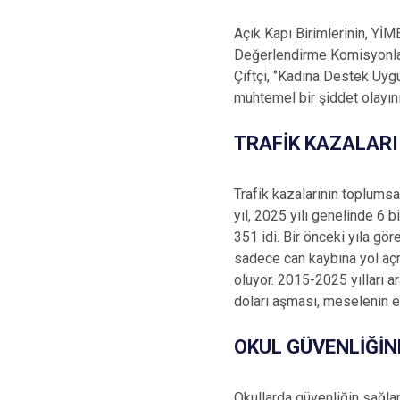
Açık Kapı Birimlerinin, Yİ
Değerlendirme Komisyonlar
Çiftçi, ‘’Kadına Destek Uy
muhtemel bir şiddet olayın
TRAFİK KAZALAR
Trafik kazalarının toplums
yıl, 2025 yılı genelinde 6 
351 idi. Bir önceki yıla gö
sadece can kaybına yol aç
oluyor. 2015-2025 yılları a
doları aşması, meselenin 
OKUL GÜVENLİĞİ
Okullarda güvenliğin sağlan