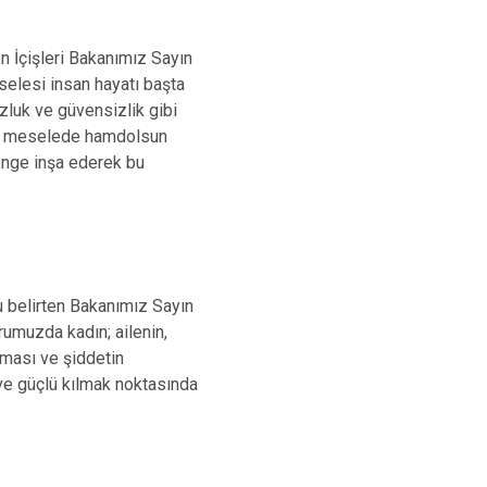
n İçişleri Bakanımız Sayın
selesi insan hayatı başta
zluk ve güvensizlik gibi
 bu meselede hamdolsun
denge inşa ederek bu
u belirten Bakanımız Sayın
rumuzda kadın; ailenin,
nması ve şiddetin
 ve güçlü kılmak noktasında