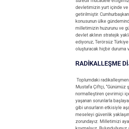
süredir mücadele ettiğimiz
devletimizin yurt içinde ve
getirilmiştir. Cumhurbaşkan
konusunun ülke gündeminden
milletimizin huzurunu ve gü
devlet aklının stratejik yakl
ediyoruz; Terörsüz Türkiye
oluşturacak hiçbir duruma 
RADİKALLEŞME Dİ
Toplumdaki radikalleşmenin 
Mustafa Çiftçi, ‘’Günümüz şa
normalleştiren çevrimiçi içe
yaşanan sorunlarla başlayan
gibi unsurların etkisiyle 
meseleyi güvenlik yaklaşımı
zorundayız. Milletimizi ayak
koymalıyız. Bulunduğunuz ş