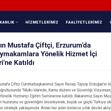
KANLIK
HİZMETLERİMİZ
FAALİYETLERİMİZ
n Mustafa Çiftçi, Erzurum'da
ymakamlara Yönelik Hizmet İçi
i'ne Katıldı
ustafa Çiftçi Cumhurbaşkanımız Sayın Recep Tayyip Erdoğan’ın lid
doğrultusunda “Mülki İdarede, Kamu düzeni ve Güvenliği Vizyonu
nelik Hizmetçi Eğitim Seminerine katıldı. Bakanımız Sayın Musta
n huzurunu ve güvenliğini önceleyerek, büyük ve güçlü Türkiye ide
n stratejik yaklaşımıdır. Atılan her adım binlerce yıllık devlet aklıy