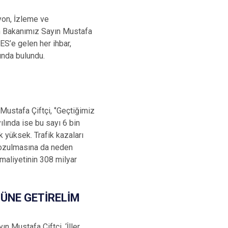
yon, İzleme ve
en Bakanımız Sayın Mustafa
ES’e gelen her ihbar,
sında bulundu.
ustafa Çiftçi, ‘’Geçtiğimiz
ılında ise bu sayı 6 bin
k yüksek. Trafik kazaları
bozulmasına da neden
maliyetinin 308 milyar
NÜNE GETİRELİM
n Mustafa Çiftçi, ‘İller