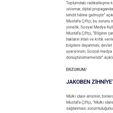
Toplumdaki radikalleşme ko
istismar, dijital propaganda
tehdit hâline gelmiştir’’ 
Mustafa Çiftçi, bu sorunu m
yönelik, Sosyal Medya Kul
Mustafa Çiftçi, ‘’Bilginin ç
hakların ihlali ve kritik ve
bilgilere dayanmalı; devlet
uyarıyorum; Sosyal medya ka
dönüştürülmemelidir’’ açı
ERZURUM/
JAKOBEN ZİHNİYET
Mülki idare amirinin; binle
Mustafa Çiftçi, "Mülki idar
sağlanması sorumluluğunu v