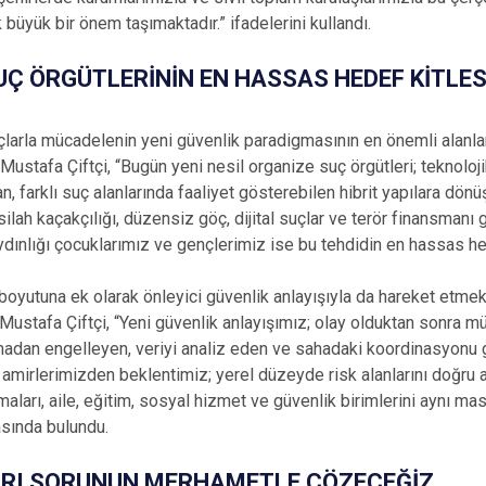
büyük bir önem taşımaktadır.” ifadelerini kullandı.
Ç ÖRGÜTLERİNİN EN HASSAS HEDEF KİTLES
larla mücadelenin yeni güvenlik paradigmasının en önemli alanlar
ustafa Çiftçi, “Bugün yeni nesil organize suç örgütleri; teknoloj
an, farklı suç alanlarında faaliyet gösterebilen hibrit yapılara dö
 silah kaçakçılığı, düzensiz göç, dijital suçlar ve terör finansmanı g
ınlığı çocuklarımız ve gençlerimiz ise bu tehdidin en hassas hede
yutuna ek olarak önleyici güvenlik anlayışıyla da hareket etmek
Mustafa Çiftçi, “Yeni güvenlik anlayışımız; olay olduktan sonra mü
adan engelleyen, veriyi analiz eden ve sahadaki koordinasyonu g
amirlerimizden beklentimiz; yerel düzeyde risk alanlarını doğru a
ları, aile, eğitim, sosyal hizmet ve güvenlik birimlerini aynı ma
asında bulundu.
RI SORUNUN MERHAMETLE ÇÖZECEĞİZ