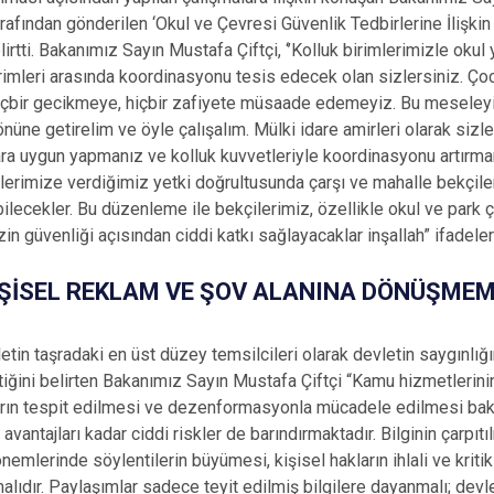
afından gönderilen ‘Okul ve Çevresi Güvenlik Tedbirlerine İlişkin
rtti. Bakanımız Sayın Mustafa Çiftçi, ‘’Kolluk birimlerimizle okul y
rimleri arasında koordinasyonu tesis edecek olan sizlersiniz. Çoc
içbir gecikmeye, hiçbir zafiyete müsaade edemeyiz. Bu meseleyi 
ne getirelim ve öyle çalışalım. Mülki idare amirleri olarak sizler
lara uygun yapmanız ve kolluk kuvvetleriyle koordinasyonu artırma
ilerimize verdiğimiz yetki doğrultusunda çarşı ve mahalle bekçile
ilecekler. Bu düzenleme ile bekçilerimiz, özellikle okul ve park ç
in güvenliği açısından ciddi katkı sağlayacaklar inşallah” ifadeleri
İŞİSEL REKLAM VE ŞOV ALANINA DÖNÜŞMEM
etin taşradaki en üst düzey temsilcileri olarak devletin saygınlığın
ttiğini belirten Bakanımız Sayın Mustafa Çiftçi “Kamu hizmetlerini
çların tespit edilmesi ve dezenformasyonla mücadele edilmesi ba
vantajları kadar ciddi riskler de barındırmaktadır. Bilginin çarpıtı
dönemlerinde söylentilerin büyümesi, kişisel hakların ihlali ve kritik
malıdır. Paylaşımlar sadece teyit edilmiş bilgilere dayanmalı; devle