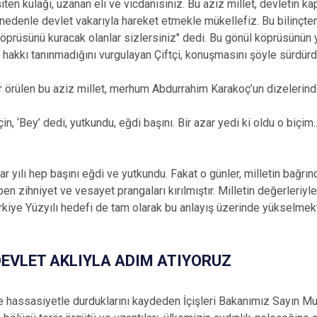
iten kulağı, uzanan eli ve vicdanısınız. Bu aziz millet, devletin k
u nedenle devlet vakarıyla hareket etmekle mükellefiz. Bu bilinçte
öprüsünü kuracak olanlar sizlersiniz" dedi. Bu gönül köprüsünün y
 hakkı tanınmadığını vurgulayan Çiftçi, konuşmasını şöyle sürdürd
r örülen bu aziz millet, merhum Abdurrahim Karakoç’un dizelerinde
in, ‘Bey’ dedi, yutkundu, eğdi başını. Bir azar yedi ki oldu o biçim.
ar yılı hep başını eğdi ve yutkundu. Fakat o günler, milletin bağrın
ben zihniyet ve vesayet prangaları kırılmıştır. Milletin değerleriyle
 Türkiye Yüzyılı hedefi de tam olarak bu anlayış üzerinde yükselmek
 DEVLET AKLIYLA ADIM ATIYORUZ
hassasiyetle durduklarını kaydeden İçişleri Bakanımız Sayın Musta