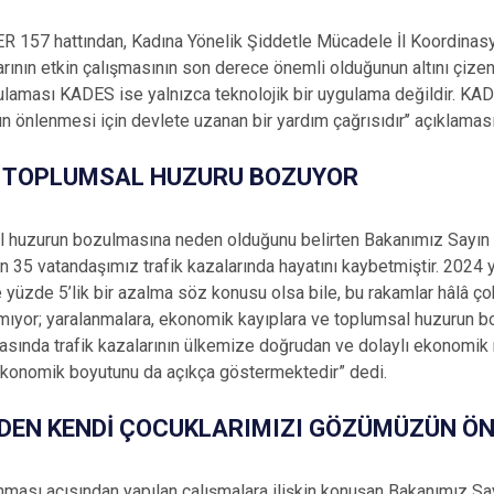
MER 157 hattından, Kadına Yönelik Şiddetle Mücadele İl Koordinas
ının etkin çalışmasının son derece önemli olduğunun altını çiz
gulaması KADES ise yalnızca teknolojik bir uygulama değildir. KAD
ın önlenmesi için devlete uzanan bir yardım çağrısıdır’’ açıklama
I TOPLUMSAL HUZURU BOZUYOR
al huzurun bozulmasına neden olduğunu belirten Bakanımız Sayın M
bin 35 vatandaşımız trafik kazalarında hayatını kaybetmiştir. 2024 y
re yüzde 5’lik bir azalma söz konusu olsa bile, bu rakamlar hâlâ ço
mıyor; yaralanmalara, ekonomik kayıplara ve toplumsal huzurun 
rasında trafik kazalarının ülkemize doğrudan ve dolaylı ekonomik 
ekonomik boyutunu da açıkça göstermektedir” dedi.
NDEN KENDİ ÇOCUKLARIMIZI GÖZÜMÜZÜN Ö
ması açısından yapılan çalışmalara ilişkin konuşan Bakanımız Sayı