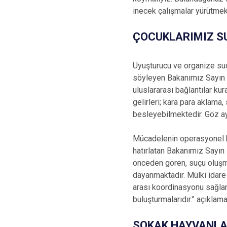
inecek çalışmalar yürütmek 
ÇOCUKLARIMIZ SU
Uyuşturucu ve organize suç
söyleyen Bakanımız Sayın M
uluslararası bağlantılar kur
gelirleri; kara para aklama,
besleyebilmektedir. Göz ayd
Mücadelenin operasyonel bo
hatırlatan Bakanımız Sayın 
önceden gören, suçu oluşm
dayanmaktadır. Mülki idare 
arası koordinasyonu sağlama
buluşturmalarıdır.” açıklam
SOKAK HAYVANLA