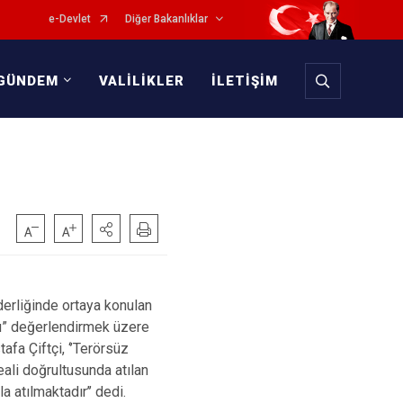
e-Devlet
Diğer Bakanlıklar
GÜNDEM
VALİLİKLER
İLETİŞİM
erliğinde ortaya konulan
nu” değerlendirmek üzere
fa Çiftçi, ‘’Terörsüz
ali doğrultusunda atılan
la atılmaktadır’’ dedi.