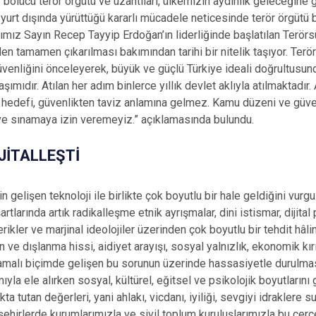
 bölücü terör örgütü ve uzantıları, ülkemizin aydınlık geleceğine
 yurt dışında yürüttüğü kararlı mücadele neticesinde terör örgütü
ımız Sayın Recep Tayyip Erdoğan’ın liderliğinde başlatılan Terörsü
 tamamen çıkarılması bakımından tarihi bir nitelik taşıyor. Terö
venliğini önceleyerek, büyük ve güçlü Türkiye ideali doğrultusund
aşımıdır. Atılan her adım binlerce yıllık devlet aklıyla atılmaktadır.
 hedefi, güvenlikten taviz anlamına gelmez. Kamu düzeni ve güve
ve sınamaya izin veremeyiz.” açıklamasında bulundu.
JİTALLEŞTİ
gelişen teknoloji ile birlikte çok boyutlu bir hale geldiğini vur
rtlarında artık radikalleşme etnik ayrışmalar, dini istismar, dijita
rikler ve marjinal ideolojiler üzerinden çok boyutlu bir tehdit hâlin
 ve dışlanma hissi, aidiyet arayışı, sosyal yalnızlık, ekonomik k
aşamalı biçimde gelişen bu sorunun üzerinde hassasiyetle durulma
yla ele alırken sosyal, kültürel, eğitsel ve psikolojik boyutları
ta tutan değerleri, yani ahlakı, vicdanı, iyiliği, sevgiyi idraklere
ehirlerde kurumlarımızla ve sivil toplum kuruluşlarımızla bu çe