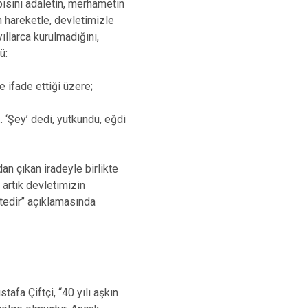
apısını adaletin, merhametin
n hareketle, devletimizle
ıllarca kurulmadığını,
ü:
 ifade ettiği üzere;
.. ‘Şey’ dedi, yutkundu, eğdi
dan çıkan iradeyle birlikte
 artık devletimizin
tedir’’ açıklamasında
fa Çiftçi, “40 yılı aşkın