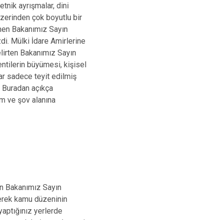
nik ayrışmalar, dini
 üzerinden çok boyutlu bir
inen Bakanımız Sayın
di. Mülki İdare Amirlerine
lirten Bakanımız Sayın
entilerin büyümesi, kişisel
mlar sadece teyit edilmiş
. Buradan açıkça
am ve şov alanına
yen Bakanımız Sayın
ilerek kamu düzeninin
yaptığınız yerlerde