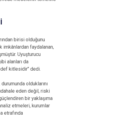
İ
ından birisi olduğunu
ik imkânlardan faydalanan,
nüşmüştür. Uyuşturucu
ibi alanları da
f kitlesidir’’ dedi.
 durumunda olduklarını
dahale eden değil, riski
üçlendiren bir yaklaşıma
naliz etmeleri, kurumlar
sa etrafında