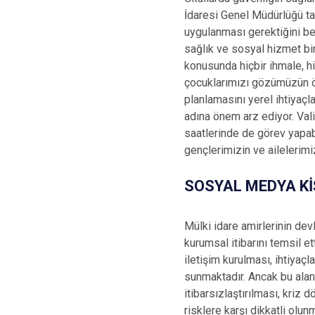
İdaresi Genel Müdürlüğü tar
uygulanması gerektiğini beli
sağlık ve sosyal hizmet bi
konusunda hiçbir ihmale, h
çocuklarımızı gözümüzün önü
planlamasını yerel ihtiyaç
adına önem arz ediyor. Val
saatlerinde de görev yapab
gençlerimizin ve ailelerimiz
SOSYAL MEDYA K
Mülki idare amirlerinin devl
kurumsal itibarını temsil e
iletişim kurulması, ihtiya
sunmaktadır. Ancak bu alan a
itibarsızlaştırılması, kriz 
risklere karşı dikkatli olun