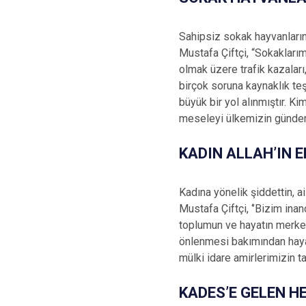
Sahipsiz sokak hayvanların
Mustafa Çiftçi, “Sokakları
olmak üzere trafik kazalar
birçok soruna kaynaklık te
büyük bir yol alınmıştır. 
meseleyi ülkemizin gündemi
KADIN ALLAH’IN 
Kadına yönelik şiddettin, a
Mustafa Çiftçi, ‘’Bizim in
toplumun ve hayatın merkez
önlenmesi bakımından hayat
mülki idare amirlerimizin ta
KADES’E GELEN H