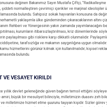
nusuna değinen Bakanımız Sayın Mustafa Çiftçi, ‘’Radikalleşme et
, şiddeti normalleştiren çevrimiçi içerikler ve marjinal ideolojiler
açıklamasında bulundu. Sahipsiz sokak hayvanları konusuna da değ
erhametli yaklaşımla ülke gündeminden çıkaracaklarının altını çiz
lanım Rehberi ve Yönergesinin yakın zamanda yayımlanacağını be
arpıtılması, kurumların itibarsızlaştırılması, kriz dönemlerinde söyl
rilerin paylaşılması gibi risklere karşı dikkatli olunmalıdır. Paylaşı
 ciddiyetine, tarafsızlığa ve makamın saygınlığına uygun olmalıdır
mu hizmetlerini görünür kılmak için kullanılmalıdır; kişisel rekl
klamasında bulundu.
 VE VESAYET KIRILDI
rce yıllık devlet geleneğinde güven bağının temsil ettiğini söyle
e amiri; büyük bir mesuliyet bilinciyle, milletimizin duasını zırh b
e milletimize hizmet etme şuurunu taşıyan kişidir. Sizler görev 