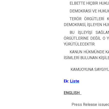
ELBETTE HİÇBİR HUK
DEMOKRASİ VE HUKUK
TERÖR ÖRGÜTLERİ KA
DEMOKRASİ, İŞLEYEN HUK
BU İŞLEYİŞİ SAĞL
ÖRGÜTLERİNE DEĞİL O Y
YÜRÜTÜLECEKTİR.
KANUN HÜKMÜNDE KA
İSİMLERİ BULUNAN KİŞİL
KAMUOYUNA SAYGIYLA
Ek:
Liste
ENGLISH
Press Release issued 