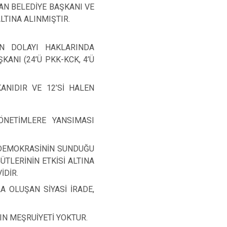
N BELEDİYE BAŞKANI VE
LTINA ALINMIŞTIR.
N DOLAYI HAKLARINDA
NI (24’Ü PKK-KCK, 4’Ü
KANIDIR VE 12’Sİ HALEN
ÖNETİMLERE YANSIMASI
E DEMOKRASİNİN SUNDUĞU
TLERİNİN ETKİSİ ALTINA
İDİR.
A OLUŞAN SİYASİ İRADE,
IN MEŞRUİYETİ YOKTUR.