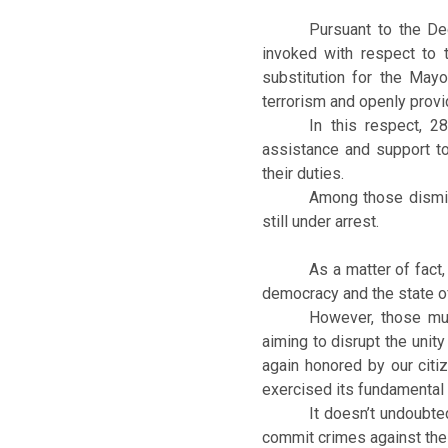
Pursuant to the D
invoked with respect to 
substitution for the May
terrorism and openly provi
In this respect, 
assistance and support t
their duties.
Among those dismis
still under arrest.
As a matter of fact,
democracy and the state of
However, those muni
aiming to disrupt the unit
again honored by our citi
exercised its fundamental d
It doesn’t undoubte
commit crimes against the 