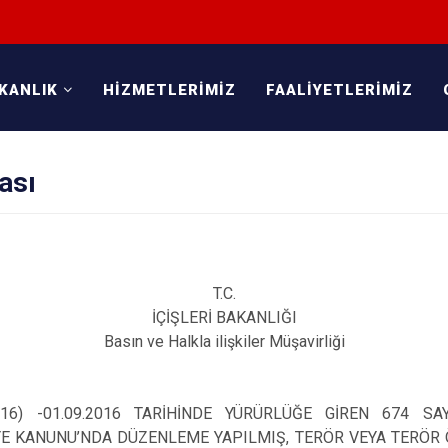
KANLIK
HİZMETLERİMİZ
FAALİYETLERİMİZ
ası
T.C.
İÇİŞLERİ BAKANLIĞI
Basın ve Halkla ilişkiler Müşavirliği
16) -
01.09.2016 TARİHİNDE YÜRÜRLÜĞE GİREN 674 S
YE KANUNU’NDA DÜZENLEME YAPILMIŞ, TERÖR VEYA TERÖR 