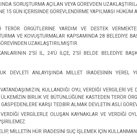
KINDA SORUŞTURMA AÇILAN VEYA GÖREVDEN UZAKLAŞTIRILA
İNE 15 GÜN İÇERİSİNDE GÖREVLENDİRME YAPILMASI HÜKÜM A
Ö TERÖR ÖRGÜTLERİNE YARDIM VE DESTEK VERMEKTE
URMA VE KOVUŞTURMALAR KAPSAMINDA 28 BELEDİYE BAŞKA
GÖREVİNDEN UZAKLAŞTIRILMIŞTIR.
NLARININ 2’Sİ İL, 24’Ü İLÇE, 2’Sİ BELDE BELEDİYE BAŞ
K DEVLETİ ANLAYIŞINDA MİLLET İRADESİNİN YEREL Y
 VATANDAŞIMIZIN, KULLANDIĞI OYU, VERDİĞİ VERGİLERİ V
K ÜLKEMİZİN BİRLİK VE BÜTÜNLÜĞÜNE KASTEDEN TERÖR ÖRGÜ
Yİ GASPEDENLERE KARŞI TEDBİR ALMAK DEVLETİN ASLİ GÖREV
VERDİĞİ VERGİLERLE OLUŞAN KAYNAKLAR VE VERDİĞİ OYL
ŞİRİLEMEZ.
ELİP, MİLLETİN HÜR İRADESİNİ SUÇ İŞLEMEK İÇİN KULLANMAN