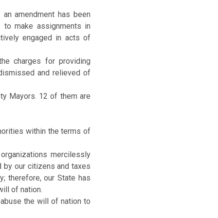
6, an amendment has been
es to make assignments in
tively engaged in acts of
the charges for providing
dismissed and relieved of
ty Mayors. 12 of them are
horities within the terms of
 organizations mercilessly
d by our citizens and taxes
; therefore, our State has
ll of nation.
abuse the will of nation to