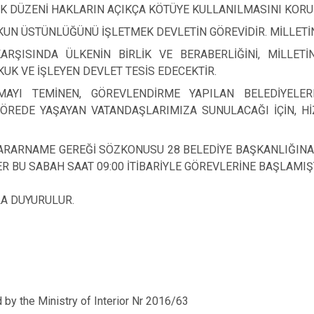
UK DÜZENİ HAKLARIN AÇIKÇA KÖTÜYE KULLANILMASINI KOR
UN ÜSTÜNLÜĞÜNÜ İŞLETMEK DEVLETİN GÖREVİDİR. MİLLETİN
RŞISINDA ÜLKENİN BİRLİK VE BERABERLİĞİNİ, MİLLETİN
UK VE İŞLEYEN DEVLET TESİS EDECEKTİR.
AMAYI TEMİNEN, GÖREVLENDİRME YAPILAN BELEDİYELE
ÖREDE YAŞAYAN VATANDAŞLARIMIZA SUNULACAĞI İÇİN, Hİ
RARNAME GEREĞİ SÖZKONUSU 28 BELEDİYE BAŞKANLIĞINA 
ER BU SABAH SAAT 09:00 İTİBARİYLE GÖREVLERİNE BAŞLAMIŞ
 DUYURULUR.
by the Ministry of Interior Nr 2016/63