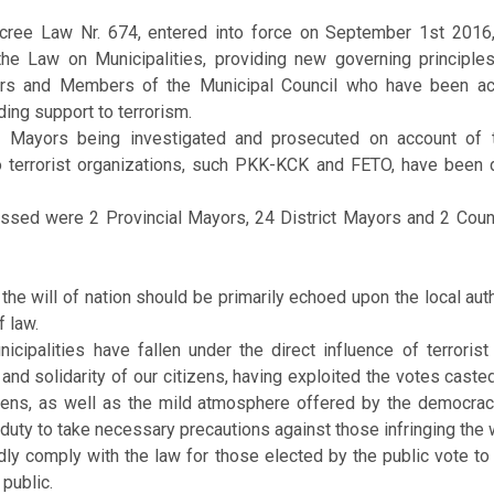
ecree Law Nr. 674, entered into force on September 1st 201
the Law on Municipalities, providing new governing principl
ors and Members of the Municipal Council who have been ac
ding support to terrorism.
28 Mayors being investigated and prosecuted on account of 
o terrorist organizations, such PKK-KCK and FETO, have been 
sed were 2 Provincial Mayors, 24 District Mayors and 2 Coun
 the will of nation should be primarily echoed upon the local aut
 law.
cipalities have fallen under the direct influence of terrorist
y and solidarity of our citizens, having exploited the votes caste
zens, as well as the mild atmosphere offered by the democracy
uty to take necessary precautions against those infringing the wi
dly comply with the law for those elected by the public vote to 
public.