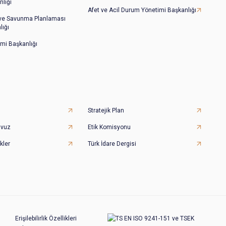
lığı
Afet ve Acil Durum Yönetimi Başkanlığı
 ve Savunma Planlaması
lığı
imi Başkanlığı
Stratejik Plan
avuz
Etik Komisyonu
kler
Türk İdare Dergisi
Erişilebilirlik Özellikleri