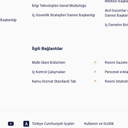
Merkezi Başkan
Bilgi Teknolojileri Genel Müdürlüğü
Acil Durumlar
İç Güvenlik Stratejileri Dairesi Başkanlığı
Dairesi Başkan
 Başkanlığı
İç Denetim Bir
İlgili Bağlantılar
Mülki İdare Bölümleri
Resmi Gazete
İç Kontrol Çalışmaları
Personel e-Kıl
Kamu Hizmet Standardı Tab.
Resmi İstatisti
Türkiye Cumhuriyeti İçişleri
Kullanım ve Gizlilik