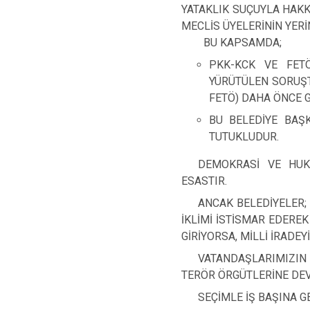
YATAKLIK SUÇUYLA HAK
MECLİS ÜYELERİNİN YER
BU KAPSAMDA;
PKK-KCK VE FET
YÜRÜTÜLEN SORUŞT
FETÖ) DAHA ÖNCE 
BU BELEDİYE BAŞKA
TUTUKLUDUR.
DEMOKRASİ VE HUKU
ESASTIR.
ANCAK BELEDİYELER;
İKLİMİ İSTİSMAR EDERE
GİRİYORSA, MİLLİ İRADE
VATANDAŞLARIMIZIN 
TERÖR ÖRGÜTLERİNE DEV
SEÇİMLE İŞ BAŞINA G