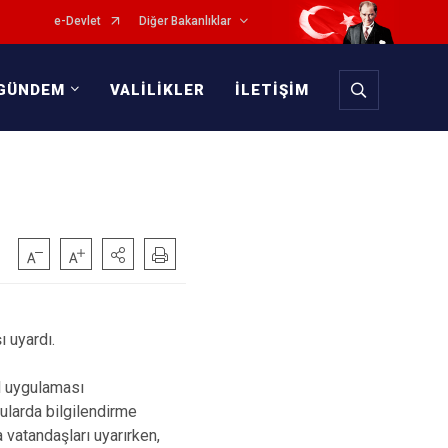
e-Devlet
Diğer Bakanlıklar
GÜNDEM
VALİLİKLER
İLETİŞİM
ı uyardı.
ol uygulaması
ularda bilgilendirme
a vatandaşları uyarırken,