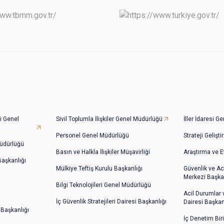
i Genel
Sivil Toplumla İlişkiler Genel Müdürlüğü
İller İdaresi 
Personel Genel Müdürlüğü
Strateji Gelişt
üdürlüğü
Basın ve Halkla İlişkiler Müşavirliği
Araştırma ve E
 Başkanlığı
Mülkiye Teftiş Kurulu Başkanlığı
Güvenlik ve Ac
Merkezi Başkan
Bilgi Teknolojileri Genel Müdürlüğü
Acil Durumlar
İç Güvenlik Stratejileri Dairesi Başkanlığı
Dairesi Başkan
 Başkanlığı
İç Denetim Bir