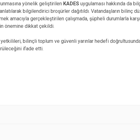
runmasına yönelik geliştirilen
KADES
uygulaması hakkında da bilg
anlatılarak bilgilendirici broşürler dağıtıldı. Vatandaşların bilinç d
ek amacıyla gerçekleştirilen çalışmada, şüpheli durumlarla karşı
nin önemine dikkat çekildi.
etkilileri, bilinçli toplum ve güvenli yarınlar hedefi doğrultusunda
rüleceğini ifade etti.