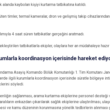
 alanda kaybolan kişiyi kurtarma tatbikatına katıldı.
en timler, termal kameralar, dron ve gelişmiş takip cihazlarından
lımıyla 4 saat süren tatbikatlar gerçeğini aratmadı.
ekleştirilen tatbikatlarla ekipler, olaylara her an müdahaleye hazır 
urumlarla koordinasyon içerisinde hareket ediy
Jandarma Asayiş Komando Bölük Komutanlığı 1. Tim Komutanı J
erde ilgili kurumlarla koordinasyon içerisinde süratle bölgeye in
lerini söyledi.
enliğin sağlanması, arama kurtarma ekiplerine personel desteği v
yaralıların enkazdan çıkarılarak sağlık ekiplerine ulaştırılması, ul
si ve kamu düzeninin korunmasına yönelik tedbirlerin alınması gi