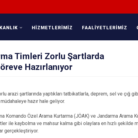
KANLIK
HİZMETLERİMİZ
FAALİYETLERİMİZ
ma Timleri Zorlu Şartlarda
Göreve Hazırlanıyor
rlu arazi şartlarında yaptıkları tatbikatlarla, deprem, sel ve çığ gi
 müdahaleye hazır hale geliyor.
rma Komando Özel Arama Kurtarma (JÖAK) ve Jandarma Arama Kur
etler ile kaybolma ve mahsur kalma gibi olaylara en hızlı şekilde
ar gerçekleştiriyor.