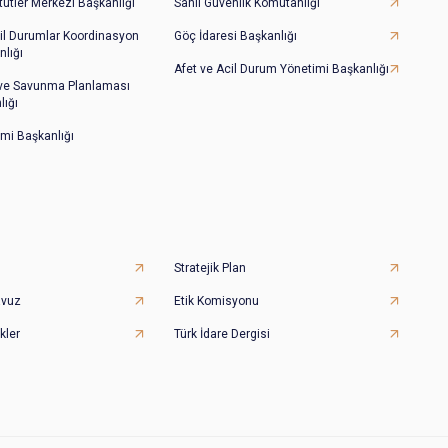
tütler Merkezi Başkanlığı
Sahil Güvenlik Komutanlığı
il Durumlar Koordinasyon
Göç İdaresi Başkanlığı
lığı
Afet ve Acil Durum Yönetimi Başkanlığı
 ve Savunma Planlaması
lığı
imi Başkanlığı
Stratejik Plan
avuz
Etik Komisyonu
kler
Türk İdare Dergisi