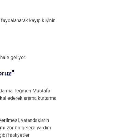
 faydalanarak kayıp kişinin
hale geliyor.
oruz"
andarma Teğmen Mustafa
tikal ederek arama kurtarma
erilmesi, vatandaşların
aşımı zor bölgelere yardım
bi faaliyetler