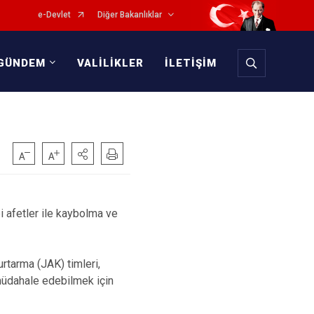
e-Devlet
Diğer Bakanlıklar
GÜNDEM
VALİLİKLER
İLETİŞİM
bi afetler ile kaybolma ve
tarma (JAK) timleri,
 müdahale edebilmek için