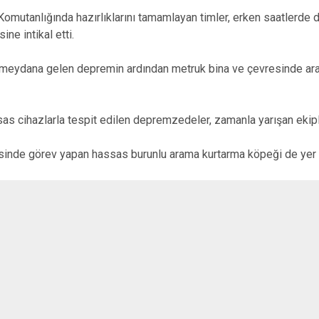
mutanlığında hazırlıklarını tamamlayan timler, erken saatlerde d
ne intikal etti.
i meydana gelen depremin ardından metruk bina ve çevresinde ar
sas cihazlarla tespit edilen depremzedeler, zamanla yarışan ekiple
sinde görev yapan hassas burunlu arama kurtarma köpeği de yer a