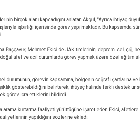
lerinin birçok alanı kapsadığını anlatan Akgül, "Ayrıca ihtiyaç du
larıyla işbirliği içerisinde görev yapılmaktadır. Bu kapsamda sür
i.
 Başçavuş Mehmet Ekici de JAK timlerinin, deprem, sel, çığ, hey
 doğal afet ve acil durumlarda görev yapmak üzere özel eğitim a
nel durumunun, görevin kapsamına, bölgenin coğrafi şartlarına ve 
iklik gösterebildiğini belirterek, ihtiyaç halinde farklı destek uns
k görev icra ettiklerini bildirdi.
a arama kurtarma faaliyeti yürüttüğüne işaret eden Ekici, afetlere
aaliyetlerinin yapıldığını sözlerine ekledi.