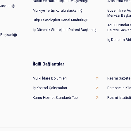
Basın ve Halkla İlişkiler Müşavirliği
Araştırma ve E
 Başkanlığı
Mülkiye Teftiş Kurulu Başkanlığı
Güvenlik ve Ac
Merkezi Başkan
Bilgi Teknolojileri Genel Müdürlüğü
Acil Durumlar
İç Güvenlik Stratejileri Dairesi Başkanlığı
Dairesi Başkan
 Başkanlığı
İç Denetim Bir
İlgili Bağlantılar
Mülki İdare Bölümleri
Resmi Gazete
İç Kontrol Çalışmaları
Personel e-Kıl
Kamu Hizmet Standardı Tab.
Resmi İstatisti