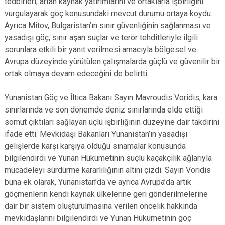
tedbirleri, artan kaynak yatırımlarını ve ortaklarla işbirliğini
vurgulayarak göç konusundaki mevcut durumu ortaya koydu.
Ayrıca Mitov, Bulgaristan’ın sınır güvenliğinin sağlanması ve
yasadışı göç, sınır aşan suçlar ve terör tehditleriyle ilgili
sorunlara etkili bir yanıt verilmesi amacıyla bölgesel ve
Avrupa düzeyinde yürütülen çalışmalarda güçlü ve güvenilir bir
ortak olmaya devam edeceğini de belirtti.
Yunanistan Göç ve İltica Bakanı Sayın Mavroudis Voridis, kara
sınırlarında ve son dönemde deniz sınırlarında elde ettiği
somut çıktıları sağlayan üçlü işbirliğinin düzeyine dair takdirini
ifade etti. Mevkidaşı Bakanları Yunanistan’ın yasadışı
gelişlerde karşı karşıya olduğu sınamalar konusunda
bilgilendirdi ve Yunan Hükümetinin suçlu kaçakçılık ağlarıyla
mücadeleyi sürdürme kararlılığının altını çizdi. Sayın Voridis
buna ek olarak, Yunanistan’da ve ayrıca Avrupa’da artık
göçmenlerin kendi kaynak ülkelerine geri gönderilmelerine
dair bir sistem oluşturulmasına verilen öncelik hakkında
mevkidaşlarını bilgilendirdi ve Yunan Hükümetinin göç