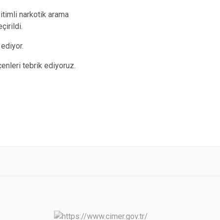
timli narkotik arama
irildi.
ediyor.
nleri tebrik ediyoruz.