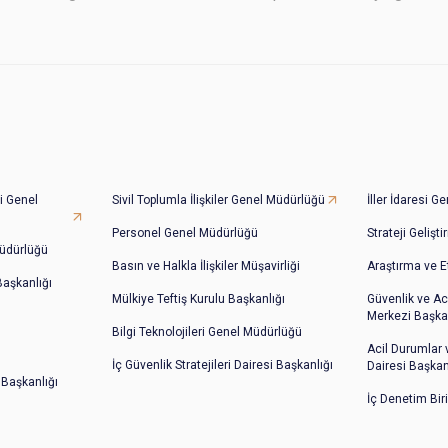
i Genel
Sivil Toplumla İlişkiler Genel Müdürlüğü
İller İdaresi 
Personel Genel Müdürlüğü
Strateji Gelişt
üdürlüğü
Basın ve Halkla İlişkiler Müşavirliği
Araştırma ve E
 Başkanlığı
Mülkiye Teftiş Kurulu Başkanlığı
Güvenlik ve Ac
Merkezi Başkan
Bilgi Teknolojileri Genel Müdürlüğü
Acil Durumlar
İç Güvenlik Stratejileri Dairesi Başkanlığı
Dairesi Başkan
 Başkanlığı
İç Denetim Bir