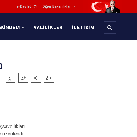
e-Devlet
Diğer Bakanlıklar
GÜNDEM
VALİLİKLER
İLETİŞİM
0
savcılıkları
 düzenlendi.