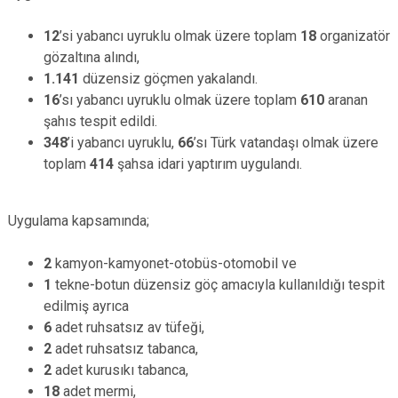
12
’si yabancı uyruklu olmak üzere toplam
18
organizatör
gözaltına alındı,
1.141
düzensiz göçmen yakalandı.
16
’sı yabancı uyruklu olmak üzere toplam
610
aranan
şahıs tespit edildi.
348
’i yabancı uyruklu,
66
’sı Türk vatandaşı olmak üzere
toplam
414
şahsa idari yaptırım uygulandı.
Uygulama kapsamında;
2
kamyon-kamyonet-otobüs-otomobil ve
1
tekne-botun düzensiz göç amacıyla kullanıldığı tespit
edilmiş ayrıca
6
adet ruhsatsız av tüfeği,
2
adet ruhsatsız tabanca,
2
adet kurusıkı tabanca,
18
adet mermi,