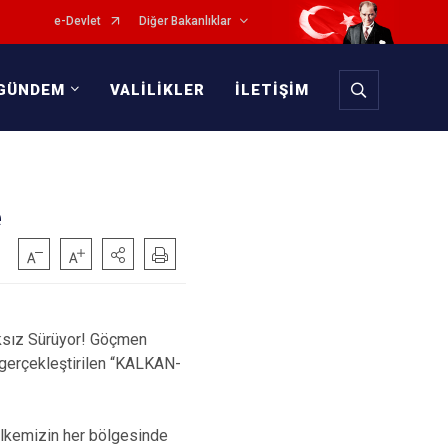
e-Devlet
Diğer Bakanlıklar
GÜNDEM
VALİLİKLER
İLETİŞİM
e
ıksız Sürüyor! Göçmen
 gerçekleştirilen “KALKAN-
ülkemizin her bölgesinde