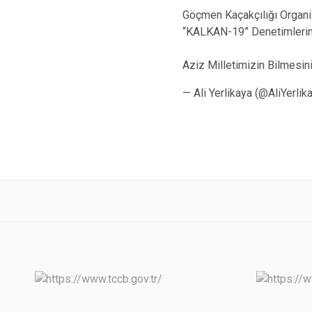
Göçmen Kaçakçılığı Organiz
“KALKAN-19” Denetimlerind
Aziz Milletimizin Bilmesi
— Ali Yerlikaya (@AliYerlik