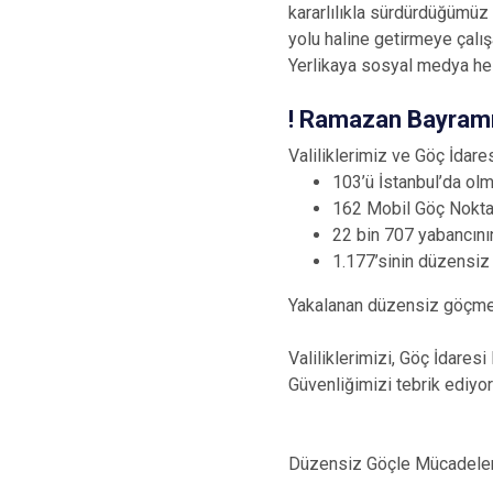
kararlılıkla sürdürdüğümüz
yolu haline getirmeye çalı
Yerlikaya sosyal medya hes
! Ramazan Bayramı 
Valiliklerimiz ve Göç İdar
103’ü İstanbul’da ol
162 Mobil Göç Noktas
22 bin 707 yabancının
1.177’sinin düzensiz
Yakalanan düzensiz göçmenle
Valiliklerimizi, Göç İdares
Güvenliğimizi tebrik ediyor
Düzensiz Göçle Mücadelemi