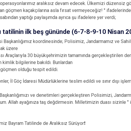
 operasyonlarımız aralıksız devam edecek. Ülkemizi düzensiz gö
şan göçmen kaçakçılarına asla fırsat vermeyeceğiz! '' ifadelerind
abından yaptığı paylaşımda ayrıca şu ifadelere yer verdi;
tatilinin ilk beş gününde (6-7-8-9-10 Nisan 
esi Başkanlığımız koordinesinde; Polisimiz, Jandarmamız ve Sahil
mak üzere
ı Araçlarıyla 30 büyükşehrimizin tamamında gerçekleştirilen de
 kimlik bilgilerine bakıldı. Bunlardan
 göçmen olduğu tespit edildi.
r, İl Göç İdaresi Müdürlüklerine teslim edildi ve sınır dışı işleml
i Başkanlığımızı ve denetimleri gerçekleştiren Polisimizi, Jandar
um. Allah ayağınıza taş değdirmesin. Milletimizin duası sizinle '' 
z Bayram Tatilinde de Aralıksız Sürüyor❗️