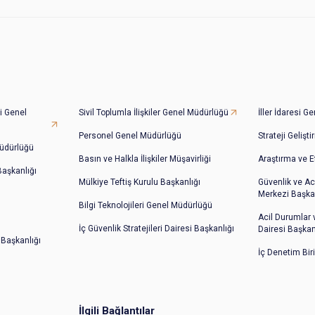
i Genel
Sivil Toplumla İlişkiler Genel Müdürlüğü
İller İdaresi 
Personel Genel Müdürlüğü
Strateji Gelişt
üdürlüğü
Basın ve Halkla İlişkiler Müşavirliği
Araştırma ve E
 Başkanlığı
Mülkiye Teftiş Kurulu Başkanlığı
Güvenlik ve Ac
Merkezi Başkan
Bilgi Teknolojileri Genel Müdürlüğü
Acil Durumlar
İç Güvenlik Stratejileri Dairesi Başkanlığı
Dairesi Başkan
 Başkanlığı
İç Denetim Bir
İlgili Bağlantılar