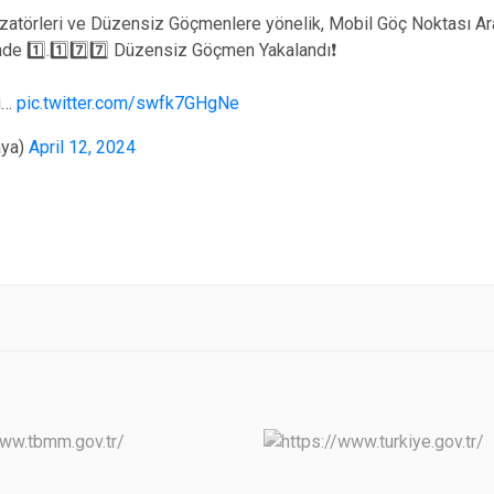
atörleri ve Düzensiz Göçmenlere yönelik, Mobil Göç Noktası Araç
e 1️⃣.1️⃣7️⃣7️⃣ Düzensiz Göçmen Yakalandı❗️
ni…
pic.twitter.com/swfk7GHgNe
aya)
April 12, 2024