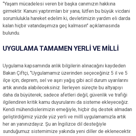
‘’Yaşam mücadelesi veren bir başka canımızın hakkına
girmektir. Kanuni yaptırımları bir yana; lütfen bu büyük vicdani
sorumlulukla hareket edelim ki, devletimizin yardım eli darda
kalan hiçbir vatandaşımıza geç kalmasın’’ açıklamasında
bulundu.
UYGULAMA TAMAMEN YERLİ VE MİLLİ
Uygulama kapsamında anlık bilgilerin alınacağını kaydeden
Bakan Çiftçi, ‘’Uygulamamız üzerinden seçeceğiniz 5 il ve 5
ilçe için; deprem, sel ve aşırı yağış gibi acil durum uyarılarını
artık anında alabileceksiniz. İlerleyen süreçte bu altyapıyı
daha da büyüterek; sadece afetleri değil, güvenlik ve trafiği
ilgilendiren kritik kamu duyurularını da sisteme ekleyeceğiz.
Kendi mühendislerimizin emeğiyle, hiçbir dış destek almadan
geliştirdiğimiz yüzde yüz yerli ve millî uygulamamızla artık
her an yanınızdayız. Şu an İngilizce dil desteğiyle
sunduğumuz sistemimize yakında yeni diller de eklenecektir.