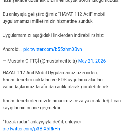
hızlı şekilde uzatmak bizim en büyük sorumluluğumuzdur.
Bu anlayışla geliştirdiğimiz “HAYAT 112 Acil” mobil
uygulamamızı milletimizin hizmetine sunduk.
Uygulamamızı aşağıdaki linklerden indirebilirsiniz:
Android:…
pic.twitter.com/b55zhm3Bvn
— Mustafa ÇİFTÇİ (@mustafaciftcitr)
May 21, 2026
HAYAT 112 Acil Mobil Uygulamamız üzerinden;
Radar denetim noktaları ve EDS uygulama alanları
vatandaşlarımız tarafından anlık olarak görülebilecek.
Radar denetimlerimizde amacımız ceza yazmak değil, can
kayıplarının önüne geçmektir.
“Tuzak radar” anlayışıyla değil; önleyici,…
pic.twitter.com/p3BiX5RkHh