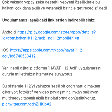
Çok yakında yapay zekâ destekli yepyeni özelliklerle bu
kalkanı çok daha akıllı ve yetenekli bir hale getireceğiz’’ dedi.
Uygulamamızı aşağıdaki linklerden indirebilirsiniz:
Android:
https://play.google.com/store/apps/details?
id=com.bakanlik112.mobil.ng112mobil&hl=tr
iOS:
https://apps.apple.com/tr/app/hayat-112-
acil/id6740533412
Yeni nesil dijital platformu “HAYAT 112 Acil” uygulamasını
gururla milletimizin hizmetine sunuyoruz.
Bu sistemle 112’yi yalnızca sesli bir çağrı hattı olmaktan
çıkarıyor; fotoğraf ve video paylaşımına imkân sağlayan
multimedya tabanlı akıllı bir platforma dönüştürüyoruz.…
pic.twitter.com/gdnZHKibA2