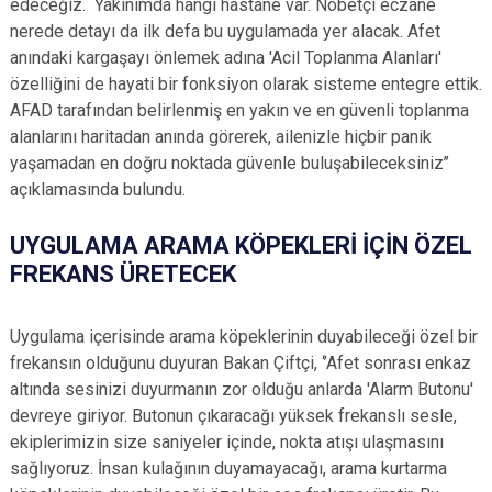
edeceğiz. Yakınımda hangi hastane var. Nöbetçi eczane
nerede detayı da ilk defa bu uygulamada yer alacak. Afet
anındaki kargaşayı önlemek adına 'Acil Toplanma Alanları'
özelliğini de hayati bir fonksiyon olarak sisteme entegre ettik.
AFAD tarafından belirlenmiş en yakın ve en güvenli toplanma
alanlarını haritadan anında görerek, ailenizle hiçbir panik
yaşamadan en doğru noktada güvenle buluşabileceksiniz’’
açıklamasında bulundu.
UYGULAMA ARAMA KÖPEKLERİ İÇİN ÖZEL
FREKANS ÜRETECEK
Uygulama içerisinde arama köpeklerinin duyabileceği özel bir
frekansın olduğunu duyuran Bakan Çiftçi, ‘’Afet sonrası enkaz
altında sesinizi duyurmanın zor olduğu anlarda 'Alarm Butonu'
devreye giriyor. Butonun çıkaracağı yüksek frekanslı sesle,
ekiplerimizin size saniyeler içinde, nokta atışı ulaşmasını
sağlıyoruz. İnsan kulağının duyamayacağı, arama kurtarma