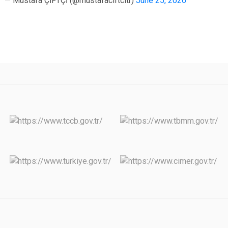
— Mustafa ÇİFTÇİ (@mustafaciftcitr)
June 25, 2026