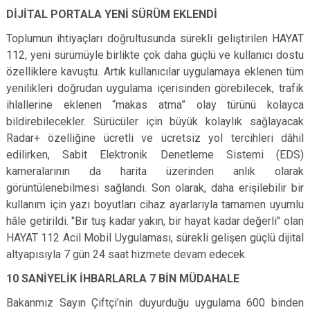
DİJİTAL PORTALA YENİ SÜRÜM EKLENDİ
Toplumun ihtiyaçları doğrultusunda sürekli geliştirilen HAYAT
112, yeni sürümüyle birlikte çok daha güçlü ve kullanıcı dostu
özelliklere kavuştu. Artık kullanıcılar uygulamaya eklenen tüm
yenilikleri doğrudan uygulama içerisinden görebilecek, trafik
ihlallerine eklenen “makas atma” olay türünü kolayca
bildirebilecekler. Sürücüler için büyük kolaylık sağlayacak
Radar+ özelliğine ücretli ve ücretsiz yol tercihleri dâhil
edilirken, Sabit Elektronik Denetleme Sistemi (EDS)
kameralarının da harita üzerinden anlık olarak
görüntülenebilmesi sağlandı. Son olarak, daha erişilebilir bir
kullanım için yazı boyutları cihaz ayarlarıyla tamamen uyumlu
hâle getirildi. "Bir tuş kadar yakın, bir hayat kadar değerli" olan
HAYAT 112 Acil Mobil Uygulaması, sürekli gelişen güçlü dijital
altyapısıyla 7 gün 24 saat hizmete devam edecek.
10 SANİYELİK İHBARLARLA 7 BİN MÜDAHALE
Bakanmız Sayın Çiftçi’nin duyurduğu uygulama 600 binden