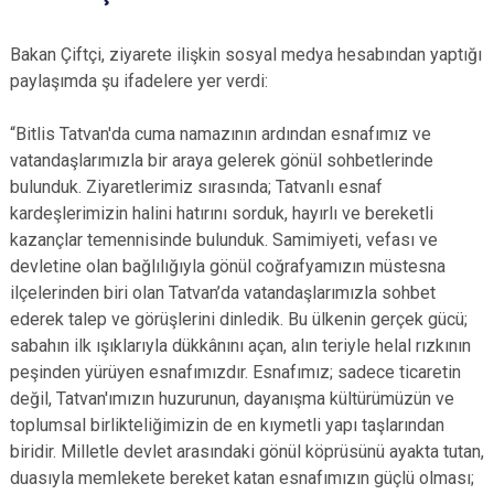
Bakan Çiftçi, ziyarete ilişkin sosyal medya hesabından yaptığı
paylaşımda şu ifadelere yer verdi:
“Bitlis Tatvan'da cuma namazının ardından esnafımız ve
vatandaşlarımızla bir araya gelerek gönül sohbetlerinde
bulunduk. Ziyaretlerimiz sırasında; Tatvanlı esnaf
kardeşlerimizin halini hatırını sorduk, hayırlı ve bereketli
kazançlar temennisinde bulunduk. Samimiyeti, vefası ve
devletine olan bağlılığıyla gönül coğrafyamızın müstesna
ilçelerinden biri olan Tatvan’da vatandaşlarımızla sohbet
ederek talep ve görüşlerini dinledik. Bu ülkenin gerçek gücü;
sabahın ilk ışıklarıyla dükkânını açan, alın teriyle helal rızkının
peşinden yürüyen esnafımızdır. Esnafımız; sadece ticaretin
değil, Tatvan'ımızın huzurunun, dayanışma kültürümüzün ve
toplumsal birlikteliğimizin de en kıymetli yapı taşlarından
biridir. Milletle devlet arasındaki gönül köprüsünü ayakta tutan,
duasıyla memlekete bereket katan esnafımızın güçlü olması;