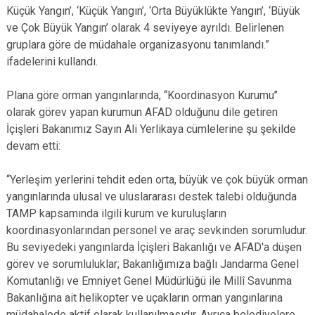
Küçük Yangın’, ‘Küçük Yangın’, ‘Orta Büyüklükte Yangın’, ‘Büyük
ve Çok Büyük Yangın’ olarak 4 seviyeye ayrıldı. Belirlenen
gruplara göre de müdahale organizasyonu tanımlandı.”
ifadelerini kullandı.
Plana göre orman yangınlarında, “Koordinasyon Kurumu’’
olarak görev yapan kurumun AFAD olduğunu dile getiren
İçişleri Bakanımız Sayın Ali Yerlikaya cümlelerine şu şekilde
devam etti:
“Yerleşim yerlerini tehdit eden orta, büyük ve çok büyük orman
yangınlarında ulusal ve uluslararası destek talebi olduğunda
TAMP kapsamında ilgili kurum ve kuruluşların
koordinasyonlarından personel ve araç sevkinden sorumludur.
Bu seviyedeki yangınlarda İçişleri Bakanlığı ve AFAD'a düşen
görev ve sorumluluklar; Bakanlığımıza bağlı Jandarma Genel
Komutanlığı ve Emniyet Genel Müdürlüğü ile Millî Savunma
Bakanlığına ait helikopter ve uçakların orman yangınlarına
müdahalede aktif olarak kullanılmasıdır. Ayrıca belediyelere,