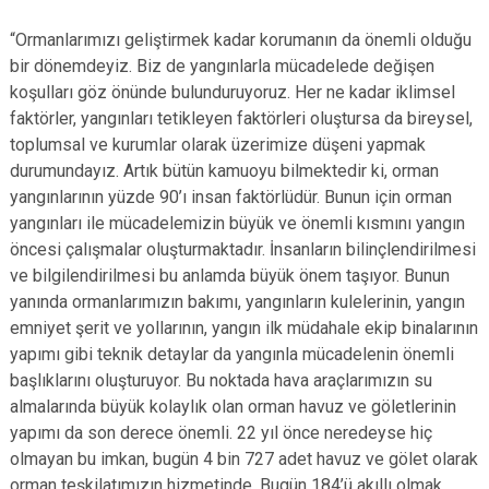
“Ormanlarımızı geliştirmek kadar korumanın da önemli olduğu
bir dönemdeyiz. Biz de yangınlarla mücadelede değişen
koşulları göz önünde bulunduruyoruz. Her ne kadar iklimsel
faktörler, yangınları tetikleyen faktörleri oluştursa da bireysel,
toplumsal ve kurumlar olarak üzerimize düşeni yapmak
durumundayız. Artık bütün kamuoyu bilmektedir ki, orman
yangınlarının yüzde 90’ı insan faktörlüdür. Bunun için orman
yangınları ile mücadelemizin büyük ve önemli kısmını yangın
öncesi çalışmalar oluşturmaktadır. İnsanların bilinçlendirilmesi
ve bilgilendirilmesi bu anlamda büyük önem taşıyor. Bunun
yanında ormanlarımızın bakımı, yangınların kulelerinin, yangın
emniyet şerit ve yollarının, yangın ilk müdahale ekip binalarının
yapımı gibi teknik detaylar da yangınla mücadelenin önemli
başlıklarını oluşturuyor. Bu noktada hava araçlarımızın su
almalarında büyük kolaylık olan orman havuz ve göletlerinin
yapımı da son derece önemli. 22 yıl önce neredeyse hiç
olmayan bu imkan, bugün 4 bin 727 adet havuz ve gölet olarak
orman teşkilatımızın hizmetinde. Bugün 184’ü akıllı olmak