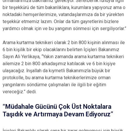
ormanlarımıza bakmamız gerekiyor. Seferberlik ruhuyla ilgili
bir teşekkürü de tüm bakanlıklara, kurumlara yapıyoruz ama o
noktadaki hemşerilerimize, vatandaşlarımıza da bir yürekten
teşekkür etmemiz lazım. Onlar da tüm gayretlerini bizlere
yardımcı olmak için ve bu yangının sönmesi için sergiliyorlar.”
Arama kurtarma teknikeri olarak 2 bin 800 kişinin alınması ile
6 bin kişilik bir ekip olacaklarını belirten İçişleri Bakanımız
Sayın Ali Yerlikaya, “Yakın zamanda arama kurtarma teknikeri
ailemize 2 bin 800 arkadaşımız katılacak ve 6 bin kişiye
ulaşacağız. İnşallah da kıymetli Bakanımızla büyük bir
protokolle, bu arama kurtarma teknikerlerimize orman
yangınlarını söndürme çalışmaları ile ilgili bir eğitim
vereceğiz.” dedi.
“Müdahale Gücünü Çok Üst Noktalara
Taşıdık ve Artırmaya Devam Ediyoruz”
İçişleri Bakanlığı olarak cana bir zarar gelmemesi için büyük