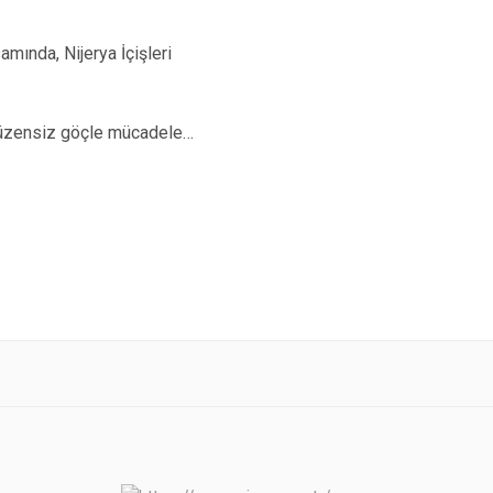
mında, Nijerya İçişleri
 düzensiz göçle mücadele…