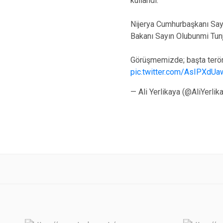
kullandı.
Nijerya Cumhurbaşkanı Sayı
Bakanı Sayın Olubunmi Tunji
Görüşmemizde; başta terör
pic.twitter.com/AsIPXdU
— Ali Yerlikaya (@AliYerlik