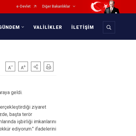
e-Devlet
Diğer Bakanlıklar
GÜNDEM
VALİLİKLER
İLETİŞİM
araya geldi.
rçekleştirdiği ziyaret
zde, başta terör
rında işbirliği imkanlarını
şekkür ediyorum." ifadelerini