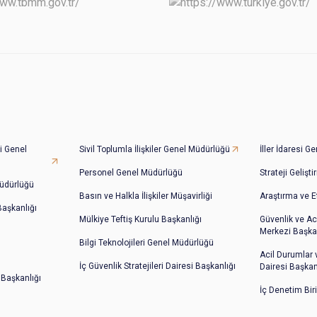
i Genel
Sivil Toplumla İlişkiler Genel Müdürlüğü
İller İdaresi 
Personel Genel Müdürlüğü
Strateji Gelişt
üdürlüğü
Basın ve Halkla İlişkiler Müşavirliği
Araştırma ve E
 Başkanlığı
Mülkiye Teftiş Kurulu Başkanlığı
Güvenlik ve Ac
Merkezi Başkan
Bilgi Teknolojileri Genel Müdürlüğü
Acil Durumlar
İç Güvenlik Stratejileri Dairesi Başkanlığı
Dairesi Başkan
 Başkanlığı
İç Denetim Bir