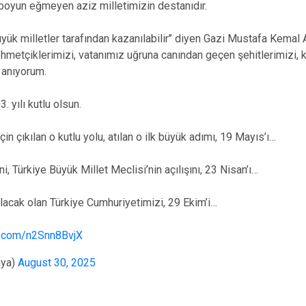
 boyun eğmeyen aziz milletimizin destanıdır.
yük milletler tarafından kazanılabilir’’ diyen Gazi Mustafa Kemal A
hmetçiklerimizi, vatanımız uğruna canından geçen şehitlerimizi, 
 anıyorum.
 yılı kutlu olsun.
çin çıkılan o kutlu yolu, atılan o ilk büyük adımı, 19 Mayıs’ı…
ni, Türkiye Büyük Millet Meclisi’nin açılışını, 23 Nisan’ı…
alacak olan Türkiye Cumhuriyetimizi, 29 Ekim’i…
er.com/n2Snn8BvjX
aya)
August 30, 2025