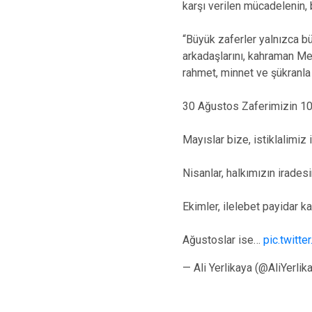
karşı verilen mücadelenin,
“Büyük zaferler yalnızca bü
arkadaşlarını, kahraman Me
rahmet, minnet ve şükranla
30 Ağustos Zaferimizin 103.
Mayıslar bize, istiklalimiz i
Nisanlar, halkımızın iradesi
Ekimler, ilelebet payidar k
Ağustoslar ise…
pic.twitt
— Ali Yerlikaya (@AliYerlik