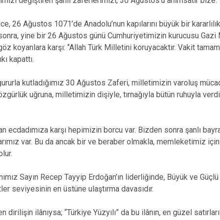
mizi değiştiren şanlı zaferlerimizi, 30 Ağustos’u anımsatır bize.
nce, 26 Ağustos 1071’de Anadolu’nun kapılarını büyük bir kararlılı
 sonra, yine bir 26 Ağustos günü Cumhuriyetimizin kurucusu Gazi
öz koyanlara karşı: ‘’Allah Türk Milletini koruyacaktır. Vakit tamam.
kı kapattı.
ururla kutladığımız 30 Ağustos Zaferi, milletimizin varoluş müc
özgürlük uğruna, milletimizin dişiyle, tırnağıyla bütün ruhuyla ver
lan ecdadımıza karşı hepimizin borcu var. Bizden sonra şanlı bayr
arımız var. Bu da ancak bir ve beraber olmakla, memleketimiz için 
lur.
ımız Sayın Recep Tayyip Erdoğan’ın liderliğinde, Büyük ve Güçlü 
er seviyesinin en üstüne ulaştırma davasıdır.
 dirilişin ilânıysa; “Türkiye Yüzyılı” da bu ilânın, en güzel satırla