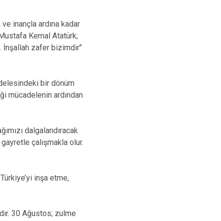
k ve inançla ardına kadar
 Mustafa Kemal Atatürk;
 İnşallah zafer bizimdir’’
adelesindeki bir dönüm
diği mücadelenin ardından
ağımızı dalgalandıracak
gayretle çalışmakla olur.
Türkiye’yi inşa etme,
rıdır. 30 Ağustos; zulme