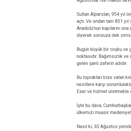
Ağustoslar ise makus tarihi
Sultan Alparslan, 954 yıl ö
açtı. Ve ondan tam 851 yıl
Anadolu’nun kapılarını ona g
diyerek sonsuza dek sımsı
Bugün büyük bir coşku ve g
noktasıdır. Bağımsızlık ve 
gelen şanlı zaferin adıdır.
Bu toprakları bize vatan kı
nesillere karşı sorumlulukl
Eser ve hizmet üretmekle o
İşte bu dava; Cumhurbaşkan
ülkemizi muasır medeniyetl
Nasıl ki; 30 Ağustos yeniden