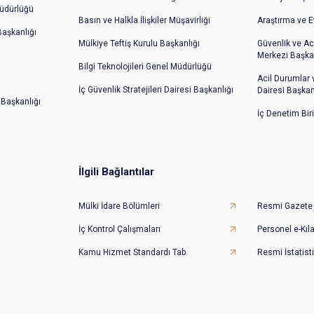
üdürlüğü
Basın ve Halkla İlişkiler Müşavirliği
Araştırma ve E
 Başkanlığı
Mülkiye Teftiş Kurulu Başkanlığı
Güvenlik ve Ac
Merkezi Başkan
Bilgi Teknolojileri Genel Müdürlüğü
Acil Durumlar
İç Güvenlik Stratejileri Dairesi Başkanlığı
Dairesi Başkan
 Başkanlığı
İç Denetim Bir
İlgili Bağlantılar
Mülki İdare Bölümleri
Resmi Gazete
İç Kontrol Çalışmaları
Personel e-Kıl
Kamu Hizmet Standardı Tab.
Resmi İstatisti