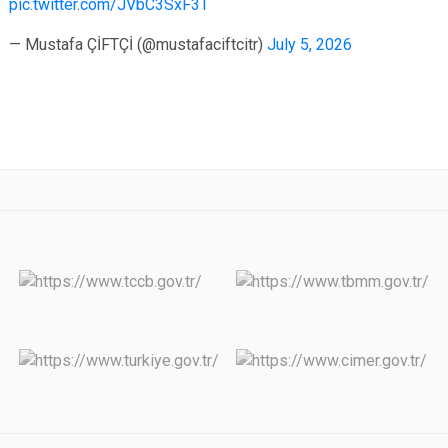
pic.twitter.com/JVbC3SxF3T
— Mustafa ÇİFTÇİ (@mustafaciftcitr)
July 5, 2026