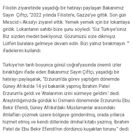
Filistin ziyaretinde yaşadığı bir hatırayı paylaşan Bakanımız
Sayın Çiftçi, “2022 yılında Filistin'e, Gazze'ye gittik. Son gün
Mescid-i Aksa'yı ziyaret ettik. Yemek yemek için bir lokantaya
girdik. Lokantanın sahibi bize şunu söyledi: 'Siz Türkiye'siniz.
Biz sizden medet bekliyoruz. Gözümüzü size dikmişiz.
Lütfen buralara gelmeye devam edin. Bizi yalnız bırakmayın. '”
ifadelerini kullandı.
Türkiye'nin tarih boyunca gönül coğrafyasında önemli izler
bıraktığını ifade eden Bakanımız Sayın Çiftçi, yaşadığı bir
hatırayı paylaşarak, “Erzurum'da görev yaptığım dönemde
Güney Afrika'da 14 yıl bakanlık yapmış İbrahim Patel
Erzurum'a geldi ve 'Atalarımın izini sürmeye geldim.' dedi.
Araştırdığımızda gördük ki Osmanlı döneminde Erzurumlu Ebu
Bekir Efendi, Güney Afrika'daki Müslümanlar arasındaki
ihtilafları çözmek üzere bölgeye gönderilmiş, orada yıllarca
hizmet etmiş ve kendi dillerinde ilmihal kitabı yazmış. İbrahim
Patel de Ebu Bekir Efendi'nin dördüncü kuşaktan torunu.” dedi.