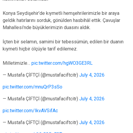
Konya Seydişehir’de kıymetli hemşehrilerimizle bir araya
geldik hatırlarını sorduk, gönülden hasbihâl ettik. Çavuşlar
Mahallesi’nde büyüklerimizin duasını aldık.
İçten bir selamın, samimi bir tebessümün, edilen bir duanın
kıymeti hiçbir ölçüyle tarif edilemez.
Milletimizle…
pic.twitter.com/hgWO3GE3RL
— Mustafa ÇİFTÇİ (@mustafaciftcitr)
July 4, 2026
pic.twitter.com/mnuQrP3sSo
— Mustafa ÇİFTÇİ (@mustafaciftcitr)
July 4, 2026
pic.twitter.com/IkvAVSifAc
— Mustafa ÇİFTÇİ (@mustafaciftcitr)
July 4, 2026