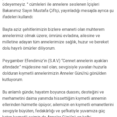
ödeyemeyiz. '' cümleleri ile annelere seslenen İçişleri
Bakanımız Sayın Mustafa Çiftçi, yayınladığı mesajda ayrıca şu
ifadeleri kullandı:
Başta aziz şehitlerimizin bizlere emaneti olan muhterem
annelerimiz olmak üzere; ömrünü evladına, ailesine ve
milletine adayan tüm annelerimize sağlık, huzur ve bereket
dolu hayırlı ömürler diliyorum.
Peygamber Efendimiz’in (S.A.V.) “Cennet annelerin ayakları
altındadır.” müjdesine nail olan; sevgisiyle yuvaları huzurla
dolduran kıymetli annelerimizin Anneler Günü’nü gönülden
kutluyorum.
Bu anlamlı günde; hayatım boyunca duasını, desteğini ve
merhametini daima yanımda hissettiğim kıymetli annemin
ellerinden hürmetle öpüyor; ailemizin en kıymetli emanetlerini
sevgiyle büyüten, fedakârlığı ve şefkatiyle yuvamıza güç