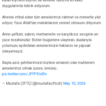
katan kıymetli eşimin de Anneler Günü’nü en kalbi
duygularımla tebrik ediyorum.
Ahirete irtihal eden tüm annelerimizi rahmet ve minnetle yâd
ediyor, Yüce Allah’tan mekânlarının cennet olmasını diliyorum.
Anne şefkati; sabrın, merhametin ve karşılıksız sevginin en
yüce tezahürüdür. Bizleri bugünlere ulaştıran, dualarıyla
yolumuzu aydınlatan annelerimizin haklarını ne yapsak
ödeyemeyiz.
Başta aziz şehitlerimizin bizlere emaneti olan muhterem
annelerimiz olmak üzere; ömrünü…
pic.twitter.com/JPfP5Iid5v
— Mustafa ÇİFTÇİ (@mustafaciftcitr)
May 10, 2026