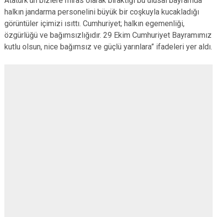
Atatürk’ün bizlere miras olarak bıraktığı bu ulusal bayramda
halkın jandarma personelini büyük bir coşkuyla kucakladığı
görüntüler içimizi ısıttı. Cumhuriyet; halkın egemenliği,
özgürlüğü ve bağımsızlığıdır. 29 Ekim Cumhuriyet Bayramımız
kutlu olsun, nice bağımsız ve güçlü yarınlara” ifadeleri yer aldı.