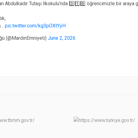
n Abdulkadir Tutaşı İlkokulu'nda 3️⃣1️⃣0️⃣ öğrencimizle bir araya g
ık,
da…
pic.twitter.com/kg3pOXtYyH
ğü (@MardinEmniyeti)
June 2, 2026