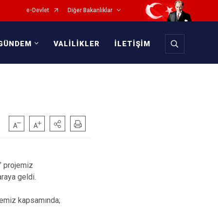
e-Devlet
Diğer Bakanlıklar
GÜNDEM
VALİLİKLER
İLETİŞİM
” projemiz
raya geldi.
ojemiz kapsamında;