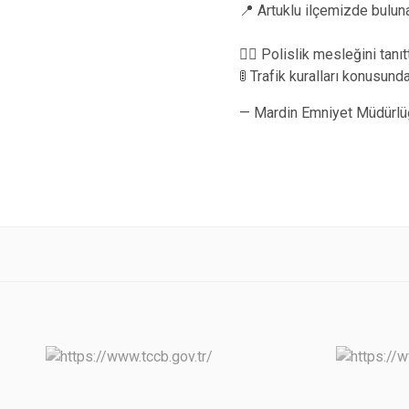
📍 Artuklu ilçemizde buluna
👮‍♂️ Polislik mesleğini tanıtt
🚦 Trafik kuralları konusun
— Mardin Emniyet Müdürlü