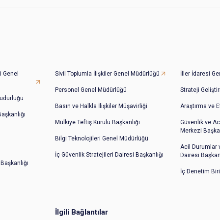
i Genel
Sivil Toplumla İlişkiler Genel Müdürlüğü
İller İdaresi 
Personel Genel Müdürlüğü
Strateji Gelişt
üdürlüğü
Basın ve Halkla İlişkiler Müşavirliği
Araştırma ve E
 Başkanlığı
Mülkiye Teftiş Kurulu Başkanlığı
Güvenlik ve Ac
Merkezi Başkan
Bilgi Teknolojileri Genel Müdürlüğü
Acil Durumlar
İç Güvenlik Stratejileri Dairesi Başkanlığı
Dairesi Başkan
 Başkanlığı
İç Denetim Bir
İlgili Bağlantılar