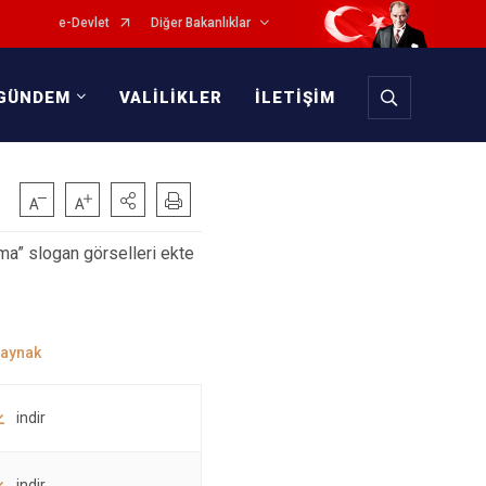
e-Devlet
Diğer Bakanlıklar
GÜNDEM
VALİLİKLER
İLETİŞİM
ma” slogan görselleri ekte
indir
indir