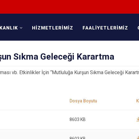
KANLIK
HİZMETLERİMİZ
FAALİYETLERİMİZ
şun Sıkma Geleceği Karartma
ması vb. Etkinlikler İçin “Mutluluğa Kurşun Sıkma Geleceği Karart
8603 KB
8603 KB