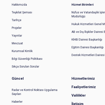
Hakkımızda
Hizmet Birimleri
Teşkilat Şeması
Nüfus ve Vatandaşlık İşler
Müdürlüğü
Tarihçe
Hukuk Hizmetleri Genel M
Projeler
AB ve Dış İlişkiler Dairesi
Yayınlar
KİHBİ Dairesi Başkanlığı
Mevzuat
Eğitim Dairesi Başkanlığı
Kurumsal Kimlik
Destek Hizmetleri Dairesi
Bilgi Güvenliği Politikası
Sıkça Sorulan Sorular
Güncel
Hizmetlerimiz
Faaliyetlerimiz
Radar ve Kontrol Noktası Uygulama
Sayıları
Valilikler
Haberler
İletişim