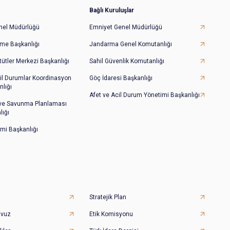
Bağlı Kuruluşlar
Genel Müdürlüğü
Emniyet Genel Müdürlüğü
irme Başkanlığı
Jandarma Genel Komutanlığı
tütler Merkezi Başkanlığı
Sahil Güvenlik Komutanlığı
il Durumlar Koordinasyon
Göç İdaresi Başkanlığı
lığı
Afet ve Acil Durum Yönetimi Başkanlığı
 ve Savunma Planlaması
lığı
imi Başkanlığı
Stratejik Plan
avuz
Etik Komisyonu