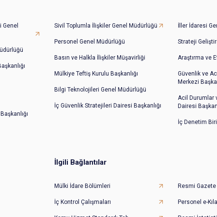
i Genel
Sivil Toplumla İlişkiler Genel Müdürlüğü
İller İdaresi 
Personel Genel Müdürlüğü
Strateji Gelişt
üdürlüğü
Basın ve Halkla İlişkiler Müşavirliği
Araştırma ve E
 Başkanlığı
Mülkiye Teftiş Kurulu Başkanlığı
Güvenlik ve Ac
Merkezi Başkan
Bilgi Teknolojileri Genel Müdürlüğü
Acil Durumlar
İç Güvenlik Stratejileri Dairesi Başkanlığı
Dairesi Başkan
 Başkanlığı
İç Denetim Bir
İlgili Bağlantılar
Mülki İdare Bölümleri
Resmi Gazete
İç Kontrol Çalışmaları
Personel e-Kıl