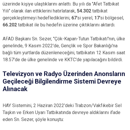
üzerinde kişiye ulaştıklarını anlattı. Bu yılı da "Afet Tatbikat
Yılı" olarak ilan ettiklerini hatırlatarak,
54.302
tatbikat
gerçekleştirmeyi hedeflediklerini,
67
'si yerel,
17
'si bölgesel,
66.202
tatbikat ile bu hedefin üzerine çıktıklarını aktardı.
AFAD Başkanı Sn. Sezer, "Çök-Kapan-Tutun Tatbikatı"nın, ülke
genelinde, 9 Kasım 2022'de, Gençlik ve Spor Bakanlığı'na
bağlı tüm yurtlarda düzenleneceğini, tatbikatın 12 Kasım saat
18.57'de de ülke genelinde ve KKTC'de yapılacağını bildirdi.
Televizyon ve Radyo Üzerinden Anonsların
Geçileceği Bilgilendirme Sistemi Devreye
Alınacak
HAY Sistemini, 2 Haziran 2022'deki Trabzon/Vakfıkebir Sel
Taşkın ve Erken Uyarı Tatbikatında devreye aldıklarını ifade
eden Sn. Sezer, şöyle konuştu: