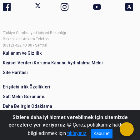
Türkiye Cumhuriyeti İçişleri Bakanlığı
Bakanlıklar Ankara Telefon:
(0312) 422 40 00 - Santral
Kullanım ve Gizlilik
Kişisel Verileri Koruma Kanunu Aydınlatma Metni
Site Haritası
Erişilebilirlik Özellikleri
Salt Metin Görünümü
Daha Belirgin Odaklama
Sizlere daha iyi hizmet verebilmek için sitemizde
çerezlere yer veriyoruz
🍪 Çerez politikamız hakkında
bilgi edinmek için
tıklayınız
Kabul et
© Türkiye Cumhuriyeti İçişleri Bakanlığı