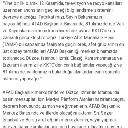
"Yine bir ilk olarak 12 Kasım'da, televizyon ve radyo kanalları
üzerinden anonsların geçileceği bilgilendirme sistemini
devreye alacağız. Tatbikatımızı, Sayın Bakanımızın
başkanlığında, AFAD Başkanlık Binasında, 81 ilimizde ise Vali
ve Kaymakamlarımızın koordinesinde, ayrıca KKTC'de eş
zamanlı gerçekleştireceğiz. Türkiye Afet Müdahale Planı
(TAMP) bu kapsamda faaliyete geçirilerek, afet gruplarının en
üst düzey temsilcileri AFAD Başkanlığı merkez binamızda
toplanacak. Düzce, İstanbul, İzmir, Elazığ, Kahramanmaraş ve
Erzurum illerimiz ile KKTC'den canlı bağlantılar yapacağız ve
81 ilimizde, valilerimizin bulunduğu alanlardan canlı görüntü
aktarımı yapacağız."
AFAD Başkanlık merkezinde ve Düzce, İzmir ile İstanbul'da
basın mensupları için Medya Platform Alanları hazırlanacağını,
deprem konusunda uzman ve eğitmenlerin, AFAD Başkanlık
Merkez Binasında ve illerde olacağını aktaran Sn. Sezer,
İstanbul ve Bursa afet eğitim merkezlerinin, yayın yapmak
isteyen basın kuruluşları için gün boyu açık olacağını söyledi.