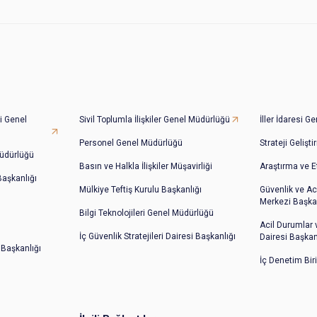
i Genel
Sivil Toplumla İlişkiler Genel Müdürlüğü
İller İdaresi 
Personel Genel Müdürlüğü
Strateji Gelişt
üdürlüğü
Basın ve Halkla İlişkiler Müşavirliği
Araştırma ve E
 Başkanlığı
Mülkiye Teftiş Kurulu Başkanlığı
Güvenlik ve Ac
Merkezi Başkan
Bilgi Teknolojileri Genel Müdürlüğü
Acil Durumlar
İç Güvenlik Stratejileri Dairesi Başkanlığı
Dairesi Başkan
 Başkanlığı
İç Denetim Bir