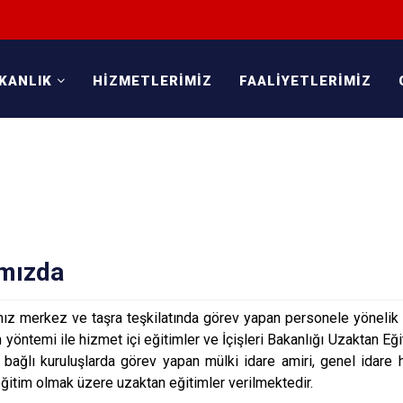
KANLIK
HİZMETLERİMİZ
FAALİYETLERİMİZ
mızda
ız merkez ve taşra teşkilatında görev yapan personele yönelik
 yöntemi ile hizmet içi eğitimler ve İçişleri Bakanlığı Uzaktan E
le bağlı kuruluşlarda görev yapan mülki idare amiri, genel idar
eğitim olmak üzere uzaktan eğitimler verilmektedir.