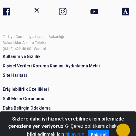
Türkiye Cumhuriyeti İçişleri Bakanlığı
Bakanlıklar Ankara Telefon:
(0312) 422 40 00 - Santral
Kullanım ve Gizlilik
Kişisel Verileri Koruma Kanunu Aydınlatma Metni
Site Haritası
Erişilebilirlik Özellikleri
Salt Metin Görünümü
Daha Belirgin Odaklama
Sizlere daha iyi hizmet verebilmek için sitemizde
çerezlere yer veriyoruz
🍪 Çerez politikamız hakkında
bilgi edinmek için
tıklayınız
Kabul et
© Türkiye Cumhuriyeti İçişleri Bakanlığı