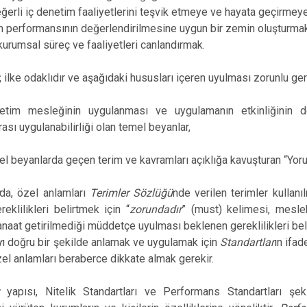
ğerli iç denetim faaliyetlerini teşvik etmeye ve hayata geçirmey
m performansının değerlendirilmesine uygun bir zemin oluşturma
kurumsal süreç ve faaliyetleri canlandırmak.
, ilke odaklıdır ve aşağıdaki hususları içeren uyulması zorunlu gere
etim mesleğinin uygulanması ve uygulamanın etkinliğinin d
rası uygulanabilirliği olan temel beyanlar,
l beyanlarda geçen terim ve kavramları açıklığa kavuşturan “Yoru
da, özel anlamları
Terimler Sözlüğü
nde verilen terimler kullanıl
eklilikleri belirtmek için “
zorundadır
” (must) kelimesi, mesle
naat getirilmediği müddetçe uyulması beklenen gereklilikleri beli
r
ı doğru bir şekilde anlamak ve uygulamak için
Standartlar
ın ifad
özel anlamları beraberce dikkate almak gerekir.
ar
yapısı, Nitelik Standartları ve Performans Standartları şekl