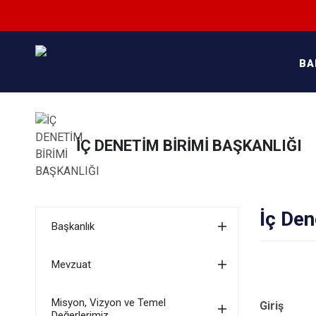
BA
İÇ DENETİM BİRİMİ BAŞKANLIĞI
İç Den
Başkanlık
Mevzuat
Misyon, Vizyon ve Temel
Giriş
Değerlerimiz