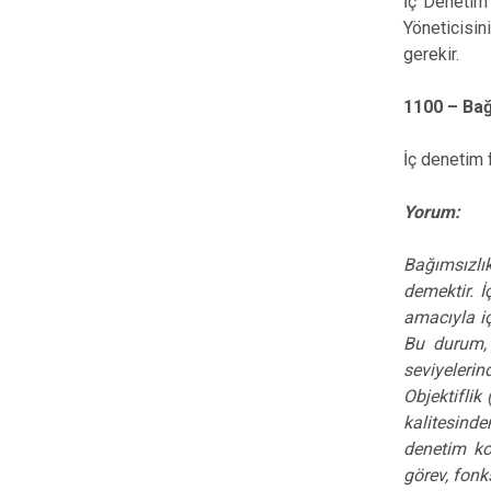
İç Denetim 
Yöneticisin
gerekir.
1100 – Bağ
İç denetim 
Yorum:
Bağımsızlık
demektir. İ
amacıyla iç
Bu durum, ç
seviyelerin
Objektiflik
kalitesinde
denetim kon
görev, fonk