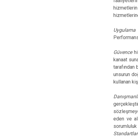
faaliyetler
hizmetlerin
hizmetlerin
Uygulama 
Performans 
Güvence
h
kanaat suna
tarafından b
unsurun doğ
kullanan kiş
Danışmanl
gerçekleşt
sözleşmeye t
eden ve ala
sorumluluk 
Standartlar