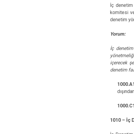
İç denetim 
komitesi ve
denetim yö
Yorum:
İç denetim
yönetmeliği
içerecek şek
denetim faa
1000.
dışından
1000.C
1010 – İç 