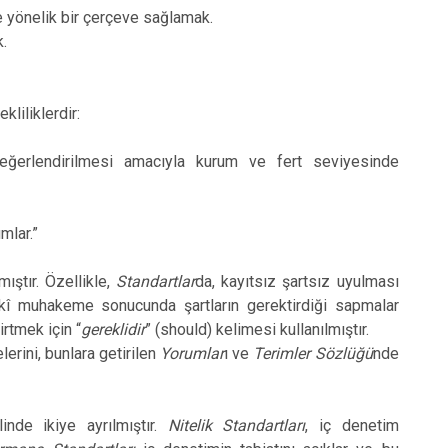
e yönelik bir çerçeve sağlamak.
k.
kliliklerdir:
eğerlendirilmesi amacıyla kurum ve fert seviyesinde
mlar.”
mıştır. Özellikle,
Standartlar
da, kayıtsız şartsız uyulması
kî muhakeme sonucunda şartların gerektirdiği sapmalar
rtmek için “
gereklidir
” (should) kelimesi kullanılmıştır.
elerini, bunlara getirilen
Yorumlar
ı ve
Terimler Sözlüğü
nde
inde ikiye ayrılmıştır.
Nitelik Standartları
, iç denetim