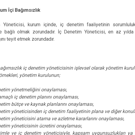
um İçi Bağımsızlık
 Yöneticisi, kurum içinde, iç denetim faaliyetinin sorumlulu
 bağlı olmak zorundadır. İç Denetim Yöneticisi, en az yılda b
ını teyit etmek zorundadır.
ağımsızlık iç denetim yöneticisinin işlevsel olarak yönetim kurul
rnekleri, yönetim kurulunun;
netim yönetmeliğini onaylaması,
amaçlı iç denetim planını onaylaması,
netim bütçe ve kaynak planlarını onaylaması,
netim yöneticisinden iç denetim faaliyetinin plana ve diğer konu
netim yöneticisini atama ve azletme kararlarını onaylaması,
netim yöneticisinin ücretini onaylaması,
imle ve iç denetim yöneticisiyle, kapsam uygunsuzlukları ya