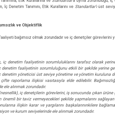
Tanımına, Etik Kurallarına ve
Standartlar’
a uyma zorunluluğu, iç
in, İç Denetim Tanımını, Etik Kurallarını ve
Standartlar’ı
üst seviy
ımsızlık ve Objektiflik
faaliyeti bağımsız olmak zorundadır ve iç denetçiler görevlerini 
, iç denetim faaliyetinin sorumluluklarını tarafsız olarak yeri
ç denetim faaliyetinin sorumluluğunu etkili bir şekilde yerine g
 denetim yöneticisi üst seviye yönetime ve yönetim kuruluna do
ifte raporlama ilişkisi vasıtasıyla elde edilebilir. Bağımsızlı
de ele alınmak zorundadır.
 (nesnellik), iç denetçilerin görevlerini, iş sonucunda çıkan ürün
n önemli bir taviz vermeyecekleri şekilde yapmalarını sağlayan ta
ularına ilişkin karar ve yargılarını başkalarınınkilere bağlamama
siyon ve kurum seviyelerinde ele alınmak zorundadır.