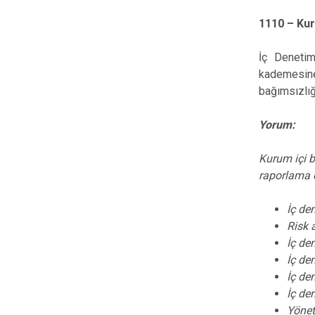
1110 – Kur
İç Denetim
kademesine
bağımsızlığ
Yorum:
Kurum içi b
raporlama ö
İç de
Risk 
İç de
İç de
İç de
İç de
Yönet