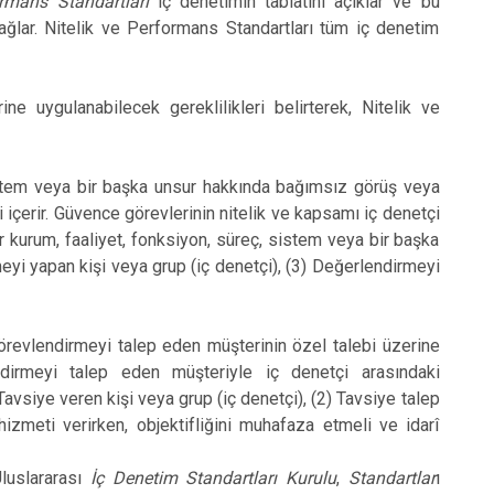
ormans Standartları
iç denetimin tabiatını açıklar ve bu
sağlar. Nitelik ve Performans Standartları tüm iç denetim
ne uygulanabilecek gereklilikleri belirterek, Nitelik ve
 sistem veya bir başka unsur hakkında bağımsız görüş veya
i içerir. Güvence görevlerinin nitelik ve kapsamı iç denetçi
 bir kurum, faaliyet, fonksiyon, süreç, sistem veya bir başka
eyi yapan kişi veya grup (iç denetçi), (3) Değerlendirmeyi
 görevlendirmeyi talep eden müşterinin özel talebi üzerine
endirmeyi talep eden müşteriyle iç denetçi arasındaki
 Tavsiye veren kişi veya grup (iç denetçi), (2) Tavsiye talep
izmeti verirken, objektifliğini muhafaza etmeli ve idarî
Uluslararası
İç Denetim Standartları Kurulu
,
Standartlar
ı