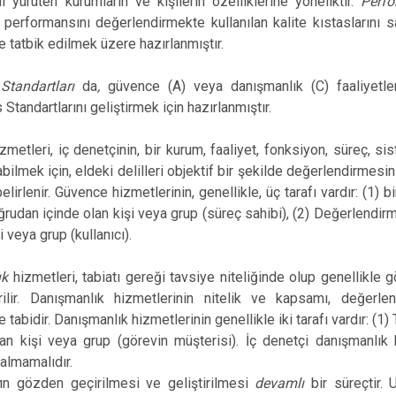
ini yürüten kurumların ve kişilerin özelliklerine yöneliktir.
Perf
 performansını değerlendirmekte kullanılan kalite kıstaslarını 
e tatbik edilmek üzere hazırlanmıştır.
Standartları
da
,
güvence (A) veya danışmanlık (C) faaliyetleri
Standartlarını geliştirmek için hazırlanmıştır.
izmetleri, iç denetçinin, bir kurum, faaliyet, fonksiyon, süreç,
bilmek için, eldeki delilleri objektif bir şekilde değerlendirmesin
elirlenir. Güvence hizmetlerinin, genellikle, üç tarafı vardır: (1)
rudan içinde olan kişi veya grup (süreç sahibi), (2) Değerlendirm
i veya grup (kullanıcı).
ık
hizmetleri, tabiatı gereği tavsiye niteliğinde olup genellikle
irilir. Danışmanlık hizmetlerinin nitelik ve kapsamı, değerl
abidir. Danışmanlık hizmetlerinin genellikle iki tarafı vardır: (1)
n kişi veya grup (görevin müşterisi). İç denetçi danışmanlık h
almamalıdır.
ın gözden geçirilmesi ve geliştirilmesi
devamlı
bir süreçtir. 