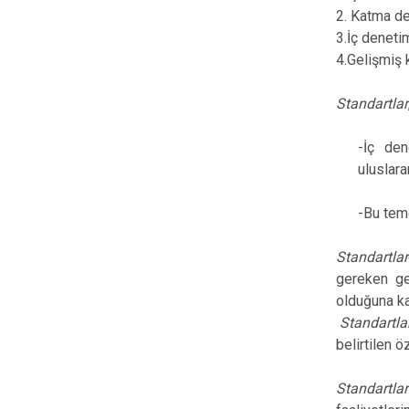
2. Katma de
3.İç deneti
4.Gelişmiş 
Standartlar
-İç den
uluslara
-Bu teme
Standartlar
gereken ger
olduğuna ka
Standartla
belirtilen 
Standartl