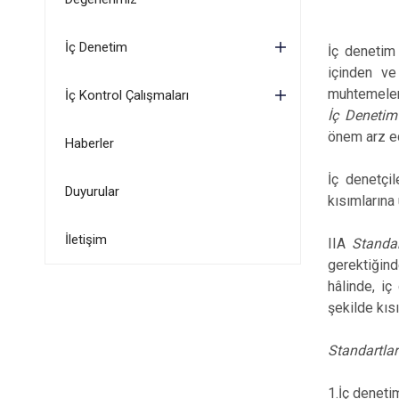
İç Denetim
İç denetim 
içinden ve
muhtemelen
İç Kontrol Çalışmaları
İç Denetim 
önem arz e
Haberler
İç denetçi
Duyurular
kısımlarına
İletişim
IIA
Standar
gerektiğind
hâlinde, iç
şekilde kısı
Standartlar
1.İç deneti