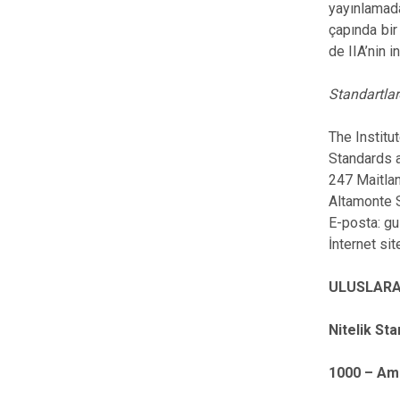
yayınlamada
çapında bir
de IIA’nin 
Standartlar
The Institu
Standards 
247 Maitla
Altamonte 
E-posta: gu
İnternet sit
ULUSLARA
Nitelik Sta
1000 – Ama