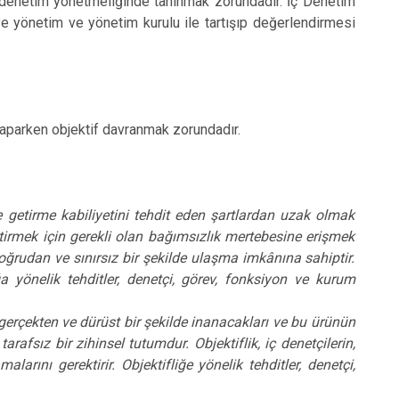
 denetim yönetmeliğinde tanınmak zorundadır. İç Denetim
e yönetim ve yönetim kurulu ile tartışıp değerlendirmesi
yaparken objektif davranmak zorundadır.
ne getirme kabiliyetini tehdit eden şartlardan uzak olmak
etirmek için gerekli olan bağımsızlık mertebesine erişmek
ğrudan ve sınırsız bir şekilde ulaşma imkânına sahiptir.
ğa yönelik tehditler, denetçi, görev, fonksiyon ve kurum
e gerçekten ve dürüst bir şekilde inanacakları ve bu ürünün
rafsız bir zihinsel tutumdur. Objektiflik, iç denetçilerin,
larını gerektirir. Objektifliğe yönelik tehditler, denetçi,