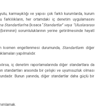
oyutu, karmaşıklığı ve yapısı çok farklı kurumlarda, kurum
u farklılıkların, her ortamdaki iç denetim uygulamasını
a Standartları
’na (kısaca “
Standartlar‟ veya “Uluslararası
(biriminin) sorumluluklarının yerine getirilmesinde hayatî
n kısmen engellenmesi durumunda,
Standartlar
ın diğer
klamaları yapılmalıdır.
nılırsa, iç denetim raporlamalarında diğer standartlara da
rın standartları arasında bir çelişki ve uyumsuzluk olması
rundadır. Bunun yanında, diğer standartlar daha güçlü bir
anımlamak.