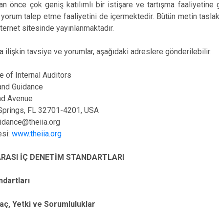
n önce çok geniş katılımlı bir istişare ve tartışma faaliyetine 
 yorum talep etme faaliyetini de içermektedir. Bütün metin tasla
internet sitesinde yayınlanmaktadır.
a ilişkin tavsiye ve yorumlar, aşağıdaki adreslere gönderilebilir:
te of Internal Auditors
and Guidance
nd Avenue
Springs, FL 32701-4201, USA
idance@theiia.org
esi:
www.theiia.org
RASI İÇ DENETİM STANDARTLARI
ndartları
ç, Yetki ve Sorumluluklar