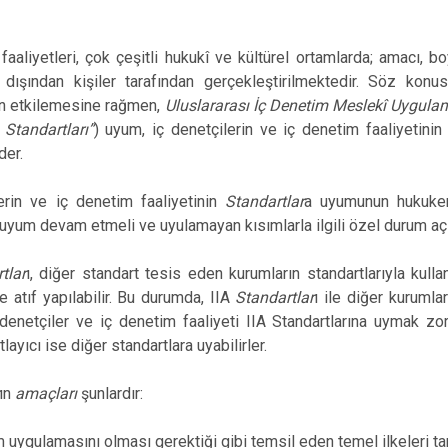
faaliyetleri, çok çeşitli hukukî ve kültürel ortamlarda; amacı, b
 dışından kişiler tarafından gerçekleştirilmektedir. Söz konus
 etkilemesine rağmen,
Uluslararası İç Denetim Meslekî Uygulam
Standartları”
) uyum, iç denetçilerin ve iç denetim faaliyetinin 
der.
lerin ve iç denetim faaliyetinin
Standartlar
a uyumunun hukuke
 uyum devam etmeli ve uyulamayan kısımlarla ilgili özel durum açı
tlar
ı, diğer standart tesis eden kurumların standartlarıyla kulla
e atıf yapılabilir. Bu durumda, IIA
Standartlar
ı ile diğer kurumla
 denetçiler ve iç denetim faaliyeti IIA Standartlarına uymak zo
tlayıcı ise diğer standartlara uyabilirler.
ın
amaçları
şunlardır:
m uygulamasını olması gerektiği gibi temsil eden temel ilkeleri t