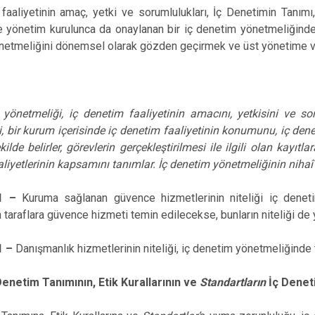
faaliyetinin amaç, yetki ve sorumlulukları, İç Denetimin Tanımı,
 yönetim kurulunca da onaylanan bir iç denetim yönetmeliğinde
netmeliğini dönemsel olarak gözden geçirmek ve üst yönetime ve
 yönetmeliği, iç denetim faaliyetinin amacını, yetkisini ve s
, bir kurum içerisinde iç denetim faaliyetinin konumunu, iç dene
ilde belirler, görevlerin gerçekleştirilmesi ile ilgili olan kayıtla
liyetlerinin kapsamını tanımlar. İç denetim yönetmeliğinin niha
A1 –
Kuruma sağlanan güvence hizmetlerinin niteliği iç dene
 taraflara güvence hizmeti temin edilecekse, bunların niteliği d
1 –
Danışmanlık hizmetlerinin niteliği, iç denetim yönetmeliğinde
Denetim Tanımının, Etik Kurallarının ve
Standartların
İç Denet