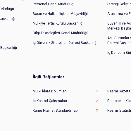
Personel Genel Müdürlüğü
Strateji Gelişt
üdürlüğü
Basın ve Halkla İlişkiler Müşavirliği
Araştırma ve E
 Başkanlığı
Mülkiye Teftiş Kurulu Başkanlığı
Güvenlik ve Ac
Merkezi Başkan
Bilgi Teknolojileri Genel Müdürlüğü
Acil Durumlar
İç Güvenlik Stratejileri Dairesi Başkanlığı
Dairesi Başkan
 Başkanlığı
İç Denetim Bir
İlgili Bağlantılar
Mülki İdare Bölümleri
Resmi Gazete
İç Kontrol Çalışmaları
Personel e-Kıl
Kamu Hizmet Standardı Tab.
Resmi İstatisti