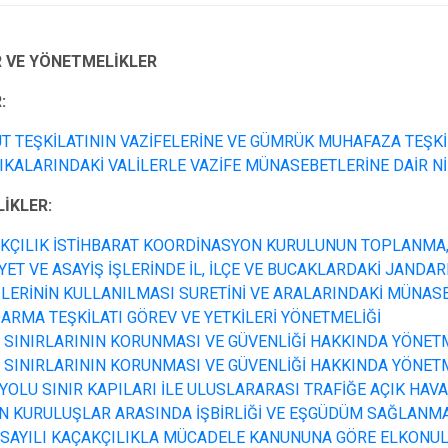
 VE YÖNETMELİKLER
:
T TEŞKİLATININ VAZİFELERİNE VE GÜMRÜK MUHAFAZA TEŞKİ
IKALARINDAKİ VALİLERLE VAZİFE MÜNASEBETLERİNE DAİR 
İKLER:
KÇILIK İSTİHBARAT KOORDİNASYON KURULUNUN TOPLANMA,
YET VE ASAYİŞ İŞLERİNDE İL, İLÇE VE BUCAKLARDAKİ JANDA
İLERİNİN KULLANILMASI SURETİNİ VE ARALARINDAKİ MÜNAS
ARMA TEŞKİLATI GÖREV VE YETKİLERİ YÖNETMELİĞİ
 SINIRLARININ KORUNMASI VE GÜVENLİĞİ HAKKINDA YÖNET
 SINIRLARININ KORUNMASI VE GÜVENLİĞİ HAKKINDA YÖNET
YOLU SINIR KAPILARI İLE ULUSLARARASI TRAFİĞE AÇIK HAV
N KURULUŞLAR ARASINDA İŞBİRLİĞİ VE EŞGÜDÜM SAĞLANM
 SAYILI KAÇAKÇILIKLA MÜCADELE KANUNUNA GÖRE ELKONULA