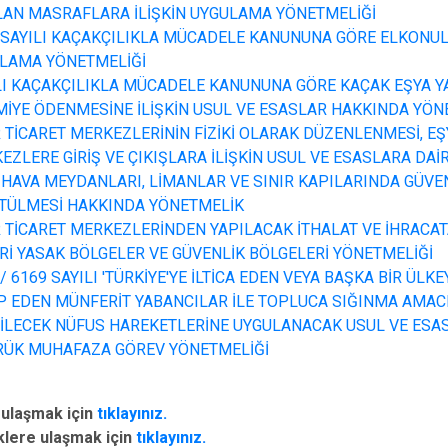
LAN MASRAFLARA İLİŞKİN UYGULAMA YÖNETMELİĞİ
 SAYILI KAÇAKÇILIKLA MÜCADELE KANUNUNA GÖRE ELKONULA
LAMA YÖNETMELİĞİ
LI KAÇAKÇILIKLA MÜCADELE KANUNUNA GÖRE KAÇAK EŞYA 
MİYE ÖDENMESİNE İLİŞKİN USUL VE ESASLAR HAKKINDA YÖN
R TİCARET MERKEZLERİNİN FİZİKİ OLARAK DÜZENLENMESİ, EŞ
EZLERE GİRİŞ VE ÇIKIŞLARA İLİŞKİN USUL VE ESASLARA DA
L HAVA MEYDANLARI, LİMANLAR VE SINIR KAPILARINDA GÜVE
TÜLMESİ HAKKINDA YÖNETMELİK
R TİCARET MERKEZLERİNDEN YAPILACAK İTHALAT VE İHRACAT
Rİ YASAK BÖLGELER VE GÜVENLİK BÖLGELERİ YÖNETMELİĞİ
/ 6169 SAYILI 'TÜRKİYE'YE İLTİCA EDEN VEYA BAŞKA BİR ÜLK
P EDEN MÜNFERİT YABANCILAR İLE TOPLUCA SIĞINMA AMAC
İLECEK NÜFUS HAREKETLERİNE UYGULANACAK USUL VE ESA
ÜK MUHAFAZA GÖREV YÖNETMELİĞİ
 ulaşmak için
tıklayınız.
klere ulaşmak için
tıklayınız.