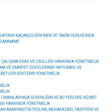
LATININ KAÇAKÇILIĞIN MEN VE TAKİBİ HUSUSUNDA
NİZAMNAME
 ÇALIŞMA ESAS VE USULLERİ HAKKINDA YÖNETMELİK
RMA VE EMNİYET ÖDEVLERİNİN YAPILMASI VE
EBETLERİ GÖSTERİR YÖNETMELİK
MELİK
MELİK
A LİMANLARINDA GÜVENLİĞİN VE BU YERLERE HİZMET
ASI HAKKINDA YÖNETMELİK
N AKARYAKITIN TESLİMİ, MUHAFAZASI, TASFİYESİ VE