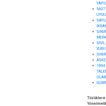
YAPI
5607
UYGU
SAYI
İKRA
SINI
MERK
SİVİ
YÜRÜ
SINI
ASKE
1994 
TALE
OLAB
GÜMR
Tüzüklere
Yönetmeli