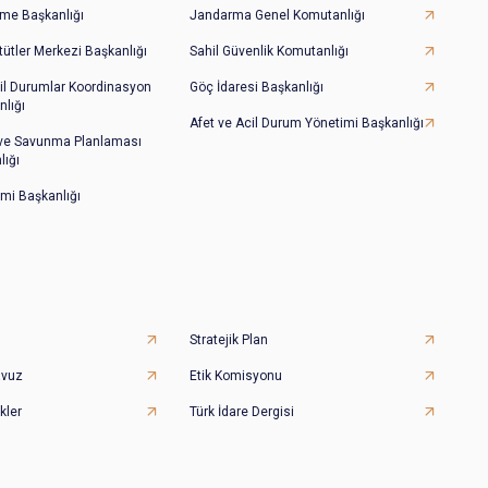
irme Başkanlığı
Jandarma Genel Komutanlığı
tütler Merkezi Başkanlığı
Sahil Güvenlik Komutanlığı
il Durumlar Koordinasyon
Göç İdaresi Başkanlığı
lığı
Afet ve Acil Durum Yönetimi Başkanlığı
 ve Savunma Planlaması
lığı
imi Başkanlığı
Stratejik Plan
avuz
Etik Komisyonu
kler
Türk İdare Dergisi