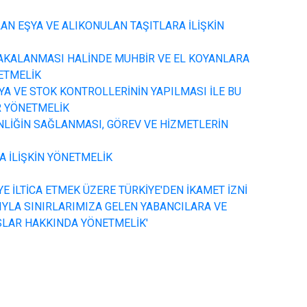
N EŞYA VE ALIKONULAN TAŞITLARA İLİŞKİN
YAKALANMASI HALİNDE MUHBİR VE EL KOYANLARA
ETMELİK
YA VE STOK KONTROLLERİNİN YAPILMASI İLE BU
İR YÖNETMELİK
NLİĞİN SAĞLANMASI, GÖREV VE HİZMETLERİN
A İLİŞKİN YÖNETMELİK
EYE İLTİCA ETMEK ÜZERE TÜRKİYE'DEN İKAMET İZNİ
IYLA SINIRLARIMIZA GELEN YABANCILARA VE
SLAR HAKKINDA YÖNETMELİK'