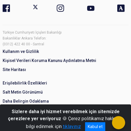
Türkiye Cumhuriyeti İçişleri Bakanlığı
Bakanlıklar Ankara Telefon:
(0312) 422 40 00 - Santral
Kullanım ve Gizlilik
Kişisel Verileri Koruma Kanunu Aydınlatma Metni
Site Haritası
Erişilebilirlik Özellikleri
Salt Metin Görünümü
Daha Belirgin Odaklama
Sizlere daha iyi hizmet verebilmek için sitemizde
çerezlere yer veriyoruz
🍪 Çerez politikamız hakkında
bilgi edinmek için
tıklayınız
Kabul et
© Türkiye Cumhuriyeti İçişleri Bakanlığı