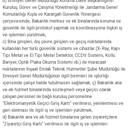
b) Emniyet Genel Müdürlüğü Koruma Daire Başkanlığının
Kuruluş, Görev ve Çalışma Yönetmeliği ile Jandarma Genel
Komutanlığı Kışla ve Karargah Güvenlik Yönergesi
çerçevesinde, Bakanlık merkez ve ek binalarında koruma ve
güvenlik ile ilgili protokol yapmak ve koordinasyona ilişkin iş
ve işlemleri yürütmek,
c) Bina girişleri, dış çevre girişleri ve geçiş noktalarında
kullanılan her türlü güvenlik sistemi ve cihazlar (X-Ray, Kapı
Tipi Metal ve El Tipi Metal Detektör, CCDV Sistemi, Kollu
Bariyer, Optik Plaka Okuma Sistemi vb.) ile müracaat
noktalarının İnşaat Emlak Teknik Hizmetler Şube Müdürlüğü ile
Emniyet Genel Müdürlüğünün ilgili birimleri ile işbirliği
içerisinde çalışır halde tutulmasını sağlamak, ç) Bakanlık ana
ve ek hizmet binalarında sözleşmeli veya geçici olarak
çalışan personel ile bağlı kuruluş personeline
“Elektromanyetik Geçici Giriş Kartı” verilmesi, yenilenmesi ve
geri alınması ile ilgili iş ve işlemleri yürütmek,
d) Bakanlık ana ve ek hizmet binalarına gelen ziyaretçilere
“Ziyaretçi Giriş Kartı” verilmesi ile ilgili iş ve işlemleri