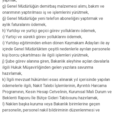
yapmak,
g) Genel Müdürlüğün demirbaş malzemesi alımı, bakım ve
onarımının yaptırılması iş ve işlemlerini yürütmek,
ğ) Genel Müdürlüğe yeni telefon aboneliğini yaptırmak ve
aylık faturalarını ödemek,
h) Yurtdışı ve yurtiçi geçici görev yolluklarını ödemek,
ı) Yurtiçi ve sürekli görev yolluklarını ödemek,
i) Yurtdışı eğitiminden erken dönen Kaymakam Adayları ile ay
içinde Genel Müdürlükten çeşitli nedenlerle ayrılan personele
kişi borcu çıkartılması ile ilgili işlemleri yürütmek,
j) Şube görev alanına giren, Bakanlık aleyhine açılan davalarla
ilgili Hukuk Müşavirliğinden gelen yazılara savunma
hazırlamak,
k) İlgili mevzuat hükümleri esas alınarak yıl içerisinde yapılan
ödemelerle ilgili, Nakit Talebi İşlemlerinin, Ayrıntılı Harcama
Programının, Kesin Hesap Cetvelinin, Kurumsal Mali Durum ve
Beklenti Raporu İle Bütçe Gideri Tablosunu hazırlamak,
l) Naklen başka kuruma veya Bakanlık birimlerine geçen
personelin, personel nakil bildiriminin düzenlenmesi ve