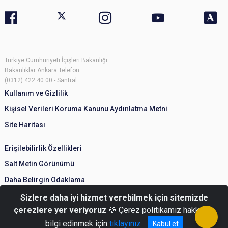
Türkiye Cumhuriyeti İçişleri Bakanlığı
Bakanlıklar Ankara Telefon:
(0312) 422 40 00 - Santral
Kullanım ve Gizlilik
Kişisel Verileri Koruma Kanunu Aydınlatma Metni
Site Haritası
Erişilebilirlik Özellikleri
Salt Metin Görünümü
Daha Belirgin Odaklama
Sizlere daha iyi hizmet verebilmek için sitemizde
çerezlere yer veriyoruz
🍪 Çerez politikamız hakkında
bilgi edinmek için
tıklayınız
Kabul et
© Türkiye Cumhuriyeti İçişleri Bakanlığı