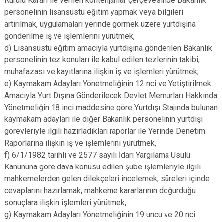
Kurulu Kararı ile verilen kontenjanlar çerçevesinde Bakanlık
personelinin lisansüstü eğitim yapmak veya bilgileri
artırılmak, uygulamaları yerinde görmek üzere yurtdışına
gönderilme iş ve işlemlerini yürütmek,
d) Lisansüstü eğitim amacıyla yurtdışına gönderilen Bakanlık
personelinin tez konuları ile kabul edilen tezlerinin takibi,
muhafazası ve kayıtlarına ilişkin iş ve işlemleri yürütmek,
e) Kaymakam Adayları Yönetmeliğinin 12 nci ve Yetiştirilmek
Amacıyla Yurt Dışına Gönderilecek Devlet Memurları Hakkında
Yönetmeliğin 18 inci maddesine göre Yurtdışı Stajında bulunan
kaymakam adayları ile diğer Bakanlık personelinin yurtdışı
görevleriyle ilgili hazırladıkları raporlar ile Yerinde Denetim
Raporlarına ilişkin iş ve işlemlerini yürütmek,
f) 6/1/1982 tarihli ve 2577 sayılı İdari Yargılama Usulü
Kanununa göre dava konusu edilen şube işlemleriyle ilgili
mahkemelerden gelen dilekçeleri incelemek, süreleri içinde
cevaplarını hazırlamak, mahkeme kararlarının doğurduğu
sonuçlara ilişkin işlemleri yürütmek,
g) Kaymakam Adayları Yönetmeliğinin 19 uncu ve 20 nci