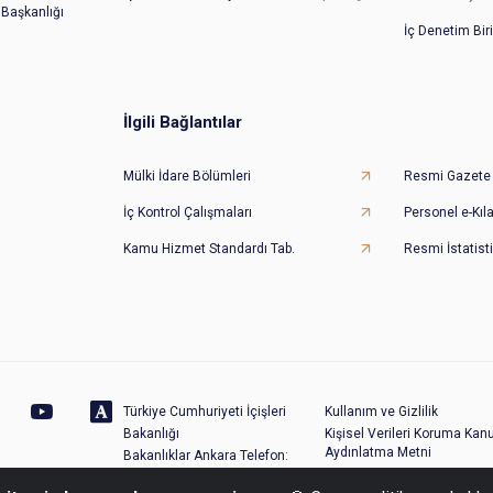
 Başkanlığı
İç Denetim Bir
İlgili Bağlantılar
Mülki İdare Bölümleri
Resmi Gazete
İç Kontrol Çalışmaları
Personel e-Kıl
Kamu Hizmet Standardı Tab.
Resmi İstatisti
Türkiye Cumhuriyeti İçişleri
Kullanım ve Gizlilik
Bakanlığı
Kişisel Verileri Koruma Kan
Aydınlatma Metni
Bakanlıklar Ankara Telefon:
Site Haritası
(0312) 422 40 00 - Santral