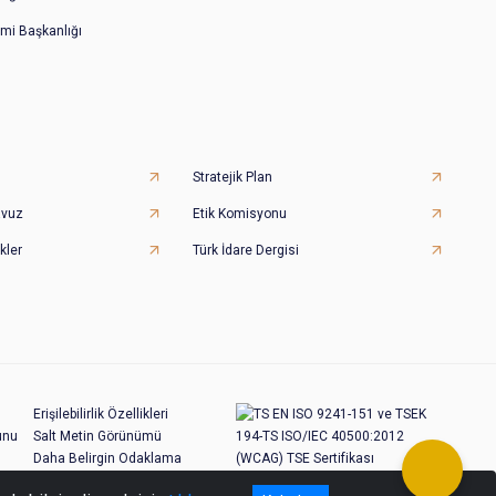
imi Başkanlığı
Stratejik Plan
avuz
Etik Komisyonu
kler
Türk İdare Dergisi
Erişilebilirlik Özellikleri
unu
Salt Metin Görünümü
Daha Belirgin Odaklama