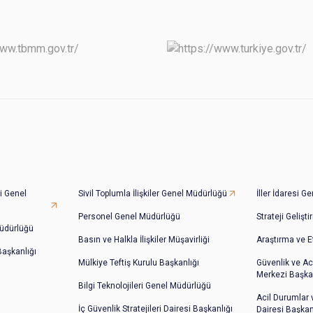
i Genel
Sivil Toplumla İlişkiler Genel Müdürlüğü
İller İdaresi 
Personel Genel Müdürlüğü
Strateji Gelişt
üdürlüğü
Basın ve Halkla İlişkiler Müşavirliği
Araştırma ve E
 Başkanlığı
Mülkiye Teftiş Kurulu Başkanlığı
Güvenlik ve Ac
Merkezi Başkan
Bilgi Teknolojileri Genel Müdürlüğü
Acil Durumlar
İç Güvenlik Stratejileri Dairesi Başkanlığı
Dairesi Başkan