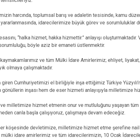
 temsilcileriyiz.
izin harcında, toplumsal barış ve adaletin tesisinde, kamu düze
 yararlanmasında, idarecilerimize büyük görev ve sorumluluklar d
esasını, “halka hizmet, hakka hizmettir.” anlayışı oluşturmaktadır
sorumluluğu, böyle aziz bir emaneti üstlenmektir.
, kaymakamlarımız ve tüm Mülki İdare Amirlerimiz; ehliyet, liyakat
yık olmaya çalışmaktadır.
na giren Cumhuriyetimizi el birliğiyle inşa ettiğimiz Türkiye Yüzy
m gönüllerin inşası hem de eser hizmeti anlayışıyla milletimiz
ve milletimize hizmet etmenin onur ve mutluluğunu yaşayan tüm i
eden canla başla çalışıyoruz, çalışmaya devam edeceğiz.
er köşesinde devletimize, milletimize hizmet etme şerefine nail ol
 mülki idare amirlerimiz ve tüm idarecilerimizin, 10 Ocak İdareci