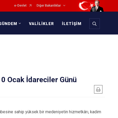
e-Devlet
Diğer Bakanlıklar
GÜNDEM
VALİLİKLER
İLETİŞİM
 10 Ocak İdareciler Günü
ecrübesine sahip yüksek bir medeniyetin hizmetkârı, kadim