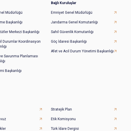
Bağlı Kuruluşlar
Genel Müdürlüğü
Emniyet Genel Müdürlüğü
irme Başkanlığı
Jandarma Genel Komutanlığı
tütler Merkezi Başkanlığı
Sahil Güvenlik Komutanlığı
il Durumlar Koordinasyon
Göç İdaresi Başkanlığı
lığı
Afet ve Acil Durum Yönetimi Başkanlığı
 ve Savunma Planlaması
lığı
imi Başkanlığı
Stratejik Plan
avuz
Etik Komisyonu
kler
Türk İdare Dergisi