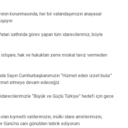
ninin korunmasında, her bir vatandaşımızın anayasal
üşüyor.
. Vatan sathında görev yapan tüm idarecilerimiz, böyle
, istişare, hak ve hukuktan zerre miskal taviz vermeden
ılı’nda Sayın Cumhurbaşkanımızın “Hizmet eden izzet bulur”
e hizmet etmeye devam edeceğiz.
darecilerimizle “Büyük ve Güçlü Türkiye” hedefi için gece
an kıymetli valilerimizin, mülki idare amirlerimizin,
ler Günü’nü canı gönülden tebrik ediyorum.