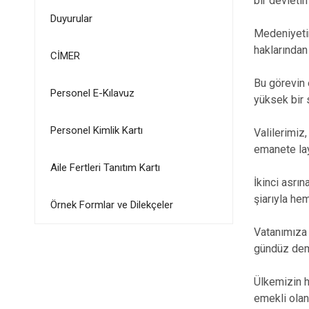
bir devletin
Duyurular
Medeniyetim
haklarından
CİMER
Bu görevin 
Personel E-Kılavuz
yüksek bir 
Personel Kimlik Kartı
Valilerimiz
emanete la
Aile Fertleri Tanıtım Kartı
İkinci asrı
şiarıyla he
Örnek Formlar ve Dilekçeler
Vatanımıza 
gündüz dem
Ülkemizin h
emekli olan