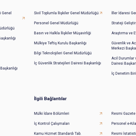
i Genel
Sivil Toplumla İlişkiler Genel Müdürlüğü
İller İdaresi 
Personel Genel Müdürlüğü
Strateji Gelişt
üdürlüğü
Basın ve Halkla İlişkiler Müşavirliği
Araştırma ve E
 Başkanlığı
Mülkiye Teftiş Kurulu Başkanlığı
Güvenlik ve Ac
Merkezi Başkan
Bilgi Teknolojileri Genel Müdürlüğü
Acil Durumlar
İç Güvenlik Stratejileri Dairesi Başkanlığı
Dairesi Başkan
 Başkanlığı
İç Denetim Bir
İlgili Bağlantılar
Mülki İdare Bölümleri
Resmi Gazete
İç Kontrol Çalışmaları
Personel e-Kıl
Kamu Hizmet Standardı Tab.
Resmi İstatisti