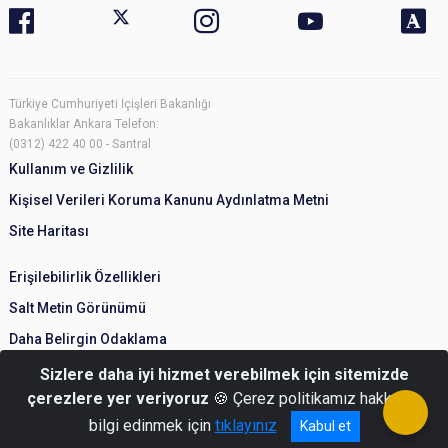
Türkiye Cumhuriyeti İçişleri Bakanlığı
Bakanlıklar Ankara Telefon:
(0312) 422 40 00 - Santral
Kullanım ve Gizlilik
Kişisel Verileri Koruma Kanunu Aydınlatma Metni
Site Haritası
Erişilebilirlik Özellikleri
Salt Metin Görünümü
Daha Belirgin Odaklama
Sizlere daha iyi hizmet verebilmek için sitemizde
çerezlere yer veriyoruz
🍪 Çerez politikamız hakkında
bilgi edinmek için
tıklayınız
Kabul et
© Türkiye Cumhuriyeti İçişleri Bakanlığı