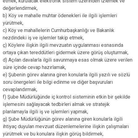
etmek, kurulacak elektronik sistem üzerinden izlemek ve
değerlendirmek,
b) Köy ve mahalle muhtar ödenekleri ile ilgili işlemleri
yürütmek,
c) Köy ve mahallelerin Cumhurbaşkanlığı ve Bakanlık
nezdindeki iş ve işlemler takip etmek,
ç) Köylere ilişkin ilgili mevzuatın uygulanması esnasında
ortaya çıkan tereddütleri gidermek üzere görüş oluşturmak,
d) Açılan davalarla ilgili savunmaya esas olmak üzere verilen
süre içinde cevap hazırlamak,
e) Şubenin görev alanına giren konularla ilgili yazılı ve sözlü
soru önergeleri ile bilgi edinme ve diğer başvuruları
cevaplandırmak,
f) Şube Müdürlüğünde iç kontrol sisteminin etkin bir şekilde
işlemesini sağlayacak tedbirleri almak ve stratejik
planlamayla ilgili iş ve işlemleri yapmak,
g) Şube Müdürlüğünün görev alanına giren konularla ilgili
ihtiyaç duyulan mevzuat düzenlemelerine ilişkin çalışmaları
yürütmek ve bu konulara ilişkin görüş bildirmek,